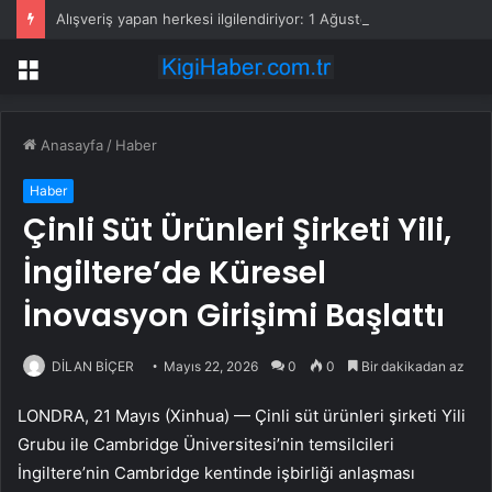
Alışveriş yapan herkesi ilgilendiriyor: 1 Ağustos’ta tüm dijital kurallar değişiyor
Menü
Anasayfa
/
Haber
Haber
Çinli Süt Ürünleri Şirketi Yili,
İngiltere’de Küresel
İnovasyon Girişimi Başlattı
DİLAN BİÇER
Mayıs 22, 2026
0
0
Bir dakikadan az
LONDRA, 21 Mayıs (Xinhua) — Çinli süt ürünleri şirketi Yili
Grubu ile Cambridge Üniversitesi’nin temsilcileri
İngiltere’nin Cambridge kentinde işbirliği anlaşması