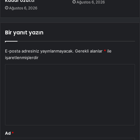
Kadar Uzattı
Ağustos 6, 2026
Ağustos 6, 2026
Bir yanıt yazın
E-posta adresiniz yayınlanmayacak.
Gerekli alanlar
*
ile
işaretlenmişlerdir
Y
o
r
u
m
*
Ad
*