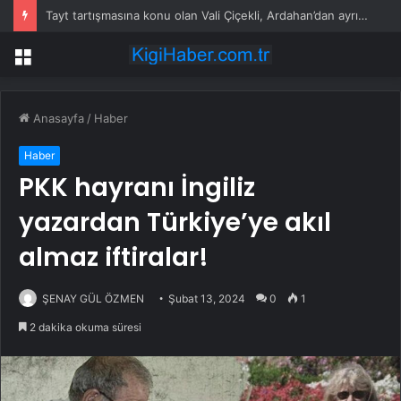
Tayt tartışmasına konu olan Vali Çiçekli, Ardahan’dan ayrıldı! Dikkat çeken görüntüler
Menü
Anasayfa
/
Haber
Haber
PKK hayranı İngiliz
yazardan Türkiye’ye akıl
almaz iftiralar!
ŞENAY GÜL ÖZMEN
Şubat 13, 2024
0
1
2 dakika okuma süresi