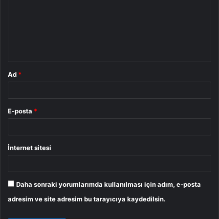
r
u
m
*
Ad
*
E-posta
*
İnternet sitesi
Daha sonraki yorumlarımda kullanılması için adım, e-posta
adresim ve site adresim bu tarayıcıya kaydedilsin.