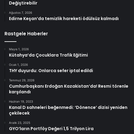
Değiştirebilir
Ağustos 7, 2026
Edirne Keşan’da temizlik hareketi ödülsüz kalmadı
Rastgele Haberler
Mayıs 1, 2026
Kütahya’da Çocuklara Trafik Eğitimi
Ocak 1, 2026
THY duyurdu: Onlarca sefer iptal edildi
Temmuz 29, 2026
Cumhurbaşkanı Erdoğan Kazakistan’da! Resmi törenle
karşılandı
Haziran 19, 2023
Kanal D sahneleri beğenmedi: ‘Dönence’ dizisi yeniden
çekilecek
Aralık 23, 2025
GYO’ların Portföy Değeri 1,5 Trilyon Lira