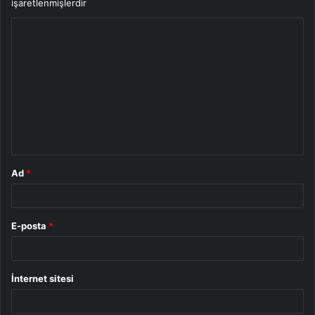
işaretlenmişlerdir
Y
o
r
u
m
*
Ad
*
E-posta
*
İnternet sitesi