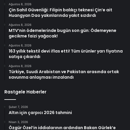
Ağustos 8, 2026
Çin Sahil Güvenliği: Filipin balıkçı teknesi Çin’e ait
Huangyan Dao yakınlarında yakıt sızdırdı
Ağustos 8, 2026
MTV’nin ödemelerinde bugün son gün: Ödemeyene
gecikme faizi yağacak!
Ağustos 8, 2026
163 yıllık tekstil devi iflas etti! Tüm ürünler yarı fiyatına
satışa çıkarıldı
Ağustos 8, 2026
Türkiye, Suudi Arabistan ve Pakistan arasında ortak
savunma anlaşması imzalandı
Rastgele Haberler
Şubat 7, 2026
Altın için çarpıcı 2026 tahmini
Nisan 3, 2026
Özgür Özel’in iddialarının ardından Bakan Gürlek’e