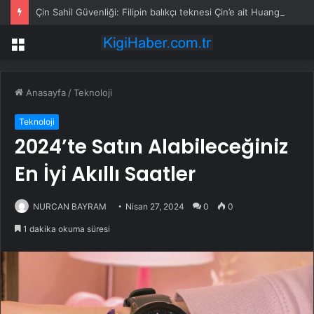
Çin Sahil Güvenliği: Filipin balıkçı teknesi Çin’e ait Huangyan Dao yakınlarında yakıt sızdırdı
Menü
Anasayfa
/
Teknoloji
Teknoloji
2024’te Satın Alabileceğiniz
En İyi Akıllı Saatler
NURCAN BAYRAM
Nisan 27, 2024
0
0
1 dakika okuma süresi