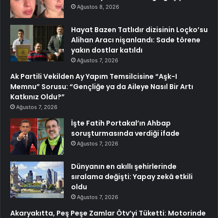
Ağustos 8, 2026
Hayat Bazen Tatlıdır dizisinin Loçko’su
Alihan Aracı nişanlandı: Sade törene
yakın dostlar katıldı
Ağustos 7, 2026
Ak Partili Vekilden Ay Yapım Temsilcisine “Aşk-I
Memnu” Sorusu: “Gençliğe ya da Aileye Nasıl Bir Artı
Katkınız Oldu?”
Ağustos 7, 2026
İşte Fatih Portakal’ın Ahbap
soruşturmasında verdiği ifade
Ağustos 7, 2026
Dünyanın en akıllı şehirlerinde
sıralama değişti: Yapay zekâ etkili
oldu
Ağustos 7, 2026
Akaryakıtta, Peş Peşe Zamlar Ötv’yi Tüketti: Motorinde