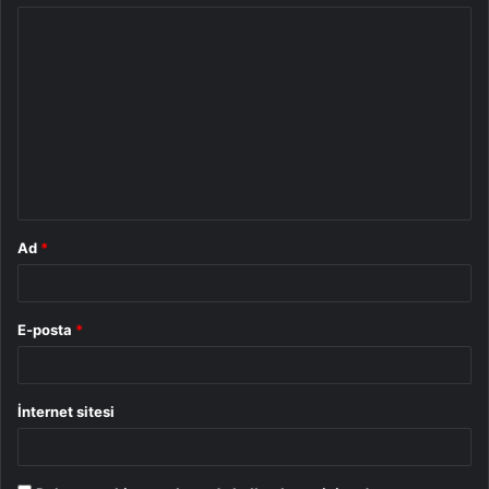
Y
o
r
u
m
*
Ad
*
E-posta
*
İnternet sitesi