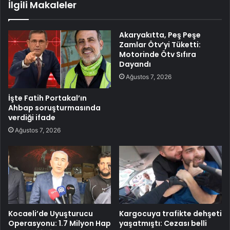
İlgili Makaleler
Akaryakıtta, Peş Peşe
Zamlar Ötv’yi Tüketti:
Motorinde Ötv Sıfıra
Dayandı
Ağustos 7, 2026
İşte Fatih Portakal’ın
Ahbap soruşturmasında
verdiği ifade
Ağustos 7, 2026
Kocaeli’de Uyuşturucu
Kargocuya trafikte dehşeti
Operasyonu: 1.7 Milyon Hap
yaşatmıştı: Cezası belli