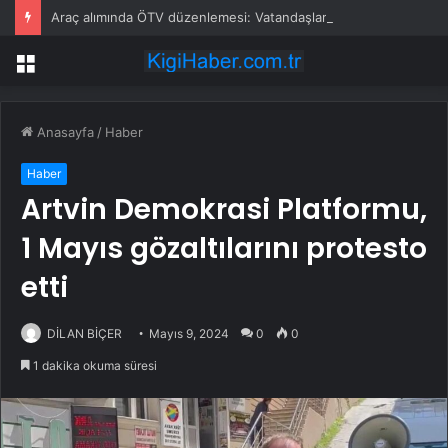
Araç alımında ÖTV düzenlemesi: Vatandaşlar bayilere akın etti
Menü
Anasayfa
/
Haber
Haber
Artvin Demokrasi Platformu,
1 Mayıs gözaltılarını protesto
etti
DİLAN BİÇER
Mayıs 9, 2024
0
0
1 dakika okuma süresi