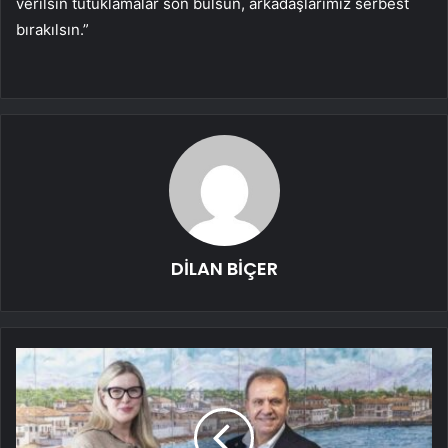
verilsin tutuklamalar son bulsun, arkadaşlarımız serbest
bırakılsın.”
DİLAN BİÇER