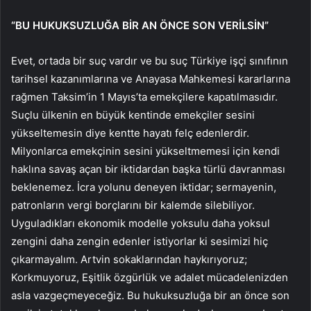
“BU HUKUKSUZLUĞA BİR AN ÖNCE SON VERİLSİN”
Evet, ortada bir suç vardır ve bu suç Türkiye işçi sınıfının
tarihsel kazanımlarına ve Anayasa Mahkemesi kararlarına
rağmen Taksim’in 1 Mayıs’ta emekçilere kapatılmasıdır.
Suçlu ülkenin en büyük kentinde emekçiler sesini
yükseltemesin diye kentte hayatı felç edenlerdir.
Milyonlarca emekçinin sesini yükseltmemesi için kendi
haklına savaş açan bir iktidardan başka türlü davranması
beklenemez. İcra yolunu deneyen iktidar; sermayenin,
patronların vergi borçlarını bir kalemde silebiliyor.
Uyguladıkları ekonomik modelle yoksulu daha yoksul
zengini daha zengin edenler istiyorlar ki sesimizi hiç
çıkarmayalım. Artvin sokaklarından haykırıyoruz;
Korkmuyoruz, Eşitlik özgürlük ve adalet mücadelenizden
asla vazgeçmeyeceğiz. Bu hukuksuzluğa bir an önce son