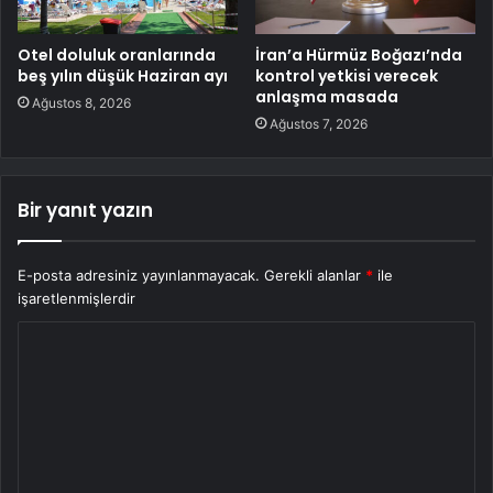
Otel doluluk oranlarında
İran’a Hürmüz Boğazı’nda
beş yılın düşük Haziran ayı
kontrol yetkisi verecek
anlaşma masada
Ağustos 8, 2026
Ağustos 7, 2026
Bir yanıt yazın
E-posta adresiniz yayınlanmayacak.
Gerekli alanlar
*
ile
işaretlenmişlerdir
Y
o
r
u
m