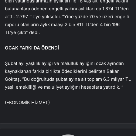
olan vatandaşlarımızın aylıkları ile 18 yaş altı engelli yakını
bulunanlara ödenen engelli yakını aylıkları da 1.874 TL’den
arttı. 2.797 TL’ye yükseldi. “Yine yüzde 70 ve üzeri engelli
raporu olanların aylık maaşı 2 bin 811 TL’den 4 bin 196
TL’ye çıktı” dedi.
OCAK FARKI DA ÖDENDİ
Şubat ayı yaşlılık aylığı ve malullük aylığını ocak ayından
kaynaklanan farkla birlikte ödediklerini belirten Bakan
Göktaş, “Bu doğrultuda şubat ayına ait toplam 6,3 milyar TL
yaşlı emekliliği ve maluliyet aylığını hesaplara yatırdık. “
(EKONOMİK HİZMET)