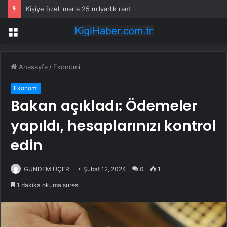
Kişiye özel imarla 25 milyarlık rant
Menü
Anasayfa
/
Ekonomi
Ekonomi
Bakan açıkladı: Ödemeler
yapıldı, hesaplarınızı kontrol
edin
GÜNDEM ÜÇER
Şubat 12, 2024
0
1
1 dakika okuma süresi