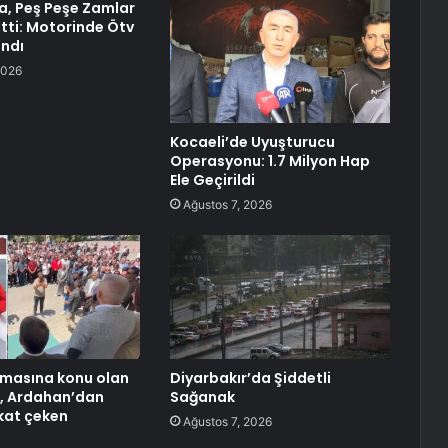
a, Peş Peşe Zamlar
etti: Motorinde Ötv
andı
2026
Kocaeli’de Uyuşturucu
Operasyonu: 1.7 Milyon Hap
Ele Geçirildi
Ağustos 7, 2026
şmasına konu olan
Diyarbakır’da Şiddetli
li, Ardahan’dan
Sağanak
kkat çeken
Ağustos 7, 2026