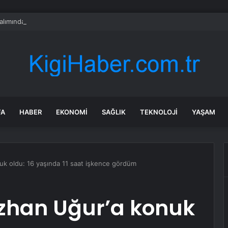
alımında ÖTV düzenlemesi: Vatandaşlar bayilere akın etti
FA
HABER
EKONOMI
SAĞLIK
TEKNOLOJI
YAŞAM
uk oldu: 16 yaşında 11 saat işkence gördüm
uzhan Uğur’a konuk