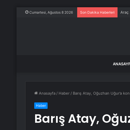
Araç 
Cumartesi, Ağustos 8 2026
Son Dakika Haberleri
ANASAY
Anasayfa
/
Haber
/
Barış Atay, Oğuzhan Uğur’a kon
Haber
Barış Atay, Oğ