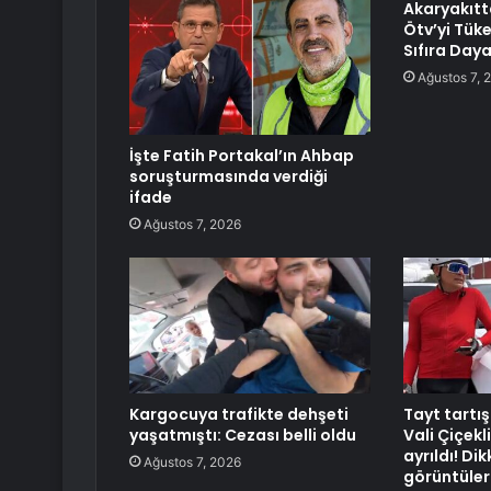
Akaryakıtt
Ötv’yi Tük
Sıfıra Day
Ağustos 7, 
İşte Fatih Portakal’ın Ahbap
soruşturmasında verdiği
ifade
Ağustos 7, 2026
Kargocuya trafikte dehşeti
Tayt tartı
yaşatmıştı: Cezası belli oldu
Vali Çiçek
ayrıldı! Di
Ağustos 7, 2026
görüntüler