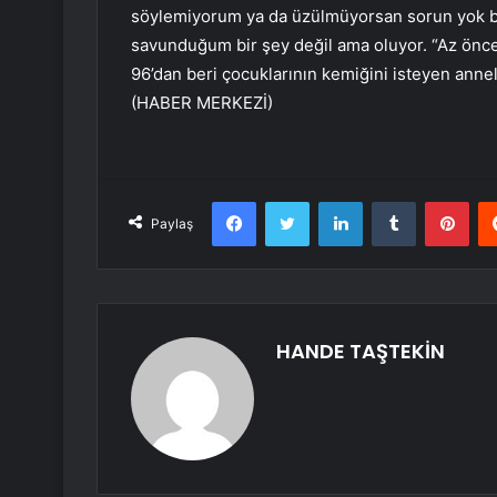
söylemiyorum ya da üzülmüyorsan sorun yok b
savunduğum bir şey değil ama oluyor. “Az önc
96’dan beri çocuklarının kemiğini isteyen anne
(HABER MERKEZİ)
Facebook
Twitter
LinkedIn
Tumblr
Pint
Paylaş
HANDE TAŞTEKİN