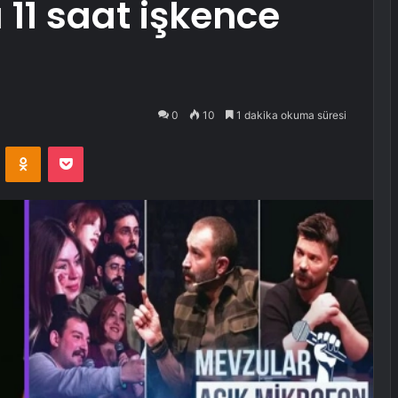
 11 saat işkence
0
10
1 dakika okuma süresi
VKontakte
Odnoklassniki
Pocket