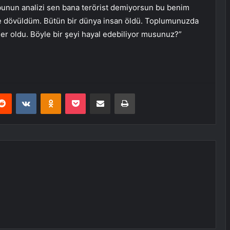
unun analizi sen bana terörist demiyorsun bu benim
e dövüldüm. Bütün bir dünya insan öldü. Toplumunuzda
ler oldu. Böyle bir şeyi hayal edebiliyor musunuz?”
erest
Reddit
VKontakte
Odnoklassniki
Pocket
E-Posta ile paylaş
Yazdır