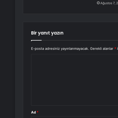
Ağustos 7, 
Bir yanıt yazın
E-posta adresiniz yayınlanmayacak.
Gerekli alanlar
*
i
Y
o
r
u
m
*
Ad
*