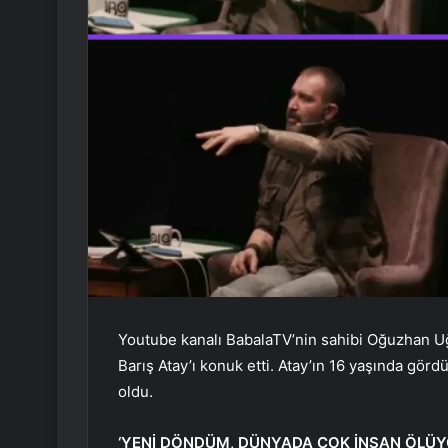
Youtube kanalı BabalaTV’nin sahibi Oğuzhan Uğu
Barış Atay’ı konuk etti. Atay’ın 16 yaşında gör
oldu.
‘YENİ DÖNDÜM, DÜNYADA ÇOK İNSAN ÖLÜY