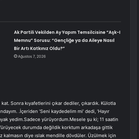
Ak Partili Vekilden Ay Yapım Temsilcisine “Aşk-I
Memnu” Sorusu: “Gençliğe ya da Aileye Nasıl
Bir Artı Katkınız Oldu?”
Ağustos 7, 2026
 kat. Sonra kıyafetlerini çıkar dediler, çıkardık. Külotla
ndayım. .İçeriden ‘Seni kaydedelim mi’ dedi, ‘Hayır
 dayak yedim.Sadece yürüyordum.Mesele şu ki; 11 saatin
 Yürüyecek durumda değildik korktum arkadaşa gittik
iz kalmasın diye ıslak mendille dövdüler. Üzülmek için