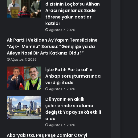
dizisinin Loçko’su Alihan
Aracı nişanlandı: Sade
törene yakın dostlar
katıldı
Ağustos 7, 2026
Ak Partili Vekilden Ay Yapım Temsilcisine
“Aşk-I Memnu” Sorusu: “Gençliğe ya da
Aileye Nasıl Bir Artı Katkınız Oldu?”
Ağustos 7, 2026
İşte Fatih Portakal’ın
Ahbap soruşturmasında
verdiği ifade
Ağustos 7, 2026
Dünyanın en akıllı
şehirlerinde sıralama
değişti: Yapay zekâ etkili
oldu
Ağustos 7, 2026
Akaryakıtta, Peş Peşe Zamlar Ötv’yi