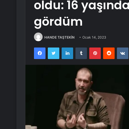
oldu: 16 yaşında
gördüm
HANDE TAŞTEKİN
Ocak 14, 2023
Facebook
Twitter
LinkedIn
Tumblr
Pinterest
Reddit