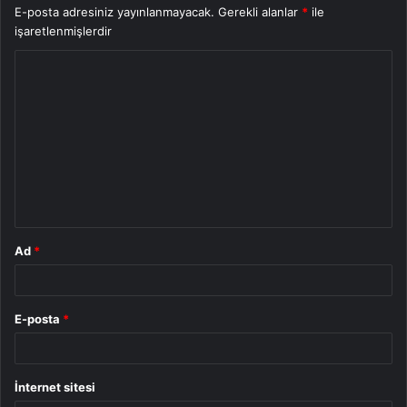
E-posta adresiniz yayınlanmayacak.
Gerekli alanlar
*
ile
işaretlenmişlerdir
Y
o
r
u
m
*
Ad
*
E-posta
*
İnternet sitesi