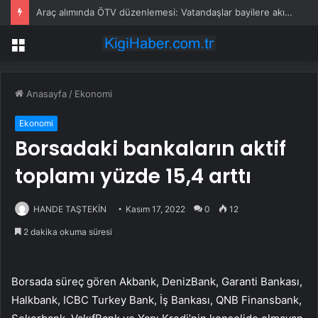
Araç alımında ÖTV düzenlemesi: Vatandaşlar bayilere akın etti
Menü
Anasayfa
/
Ekonomi
Ekonomi
Borsadaki bankaların aktif
toplamı yüzde 15,4 arttı
HANDE TAŞTEKİN
Kasım 17, 2022
0
12
2 dakika okuma süresi
Borsada süreç gören Akbank, DenizBank, Garanti Bankası,
Halkbank, ICBC Turkey Bank, İş Bankası, QNB Finansbank,