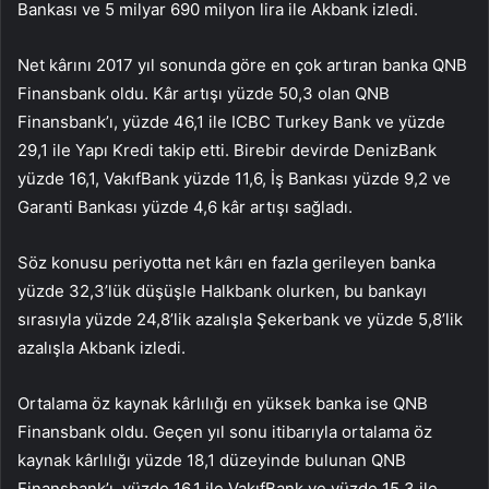
Bankası ve 5 milyar 690 milyon lira ile Akbank izledi.
Net kârını 2017 yıl sonunda göre en çok artıran banka QNB
Finansbank oldu. Kâr artışı yüzde 50,3 olan QNB
Finansbank’ı, yüzde 46,1 ile ICBC Turkey Bank ve yüzde
29,1 ile Yapı Kredi takip etti. Birebir devirde DenizBank
yüzde 16,1, VakıfBank yüzde 11,6, İş Bankası yüzde 9,2 ve
Garanti Bankası yüzde 4,6 kâr artışı sağladı.
Söz konusu periyotta net kârı en fazla gerileyen banka
yüzde 32,3’lük düşüşle Halkbank olurken, bu bankayı
sırasıyla yüzde 24,8’lik azalışla Şekerbank ve yüzde 5,8’lik
azalışla Akbank izledi.
Ortalama öz kaynak kârlılığı en yüksek banka ise QNB
Finansbank oldu. Geçen yıl sonu itibarıyla ortalama öz
kaynak kârlılığı yüzde 18,1 düzeyinde bulunan QNB
Finansbank’ı, yüzde 16,1 ile VakıfBank ve yüzde 15,3 ile