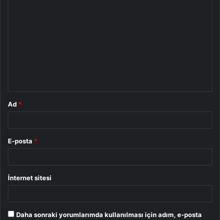
Y
o
r
u
m
*
Ad
*
E-posta
*
İnternet sitesi
Daha sonraki yorumlarımda kullanılması için adım, e-posta