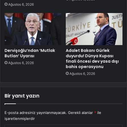
Ağustos 6, 2026
Dervişoğlu’ndan ‘Mutlak
Adalet Bakanı Gürlek
Butlan’ Uyarısı
duyurdu! Dünya Kupası
finali öncesi dev yasa dışı
Ağustos 6, 2026
bahis operasyonu
Ağustos 6, 2026
Bir yanıt yazın
E-posta adresiniz yayınlanmayacak.
Gerekli alanlar
*
ile
işaretlenmişlerdir