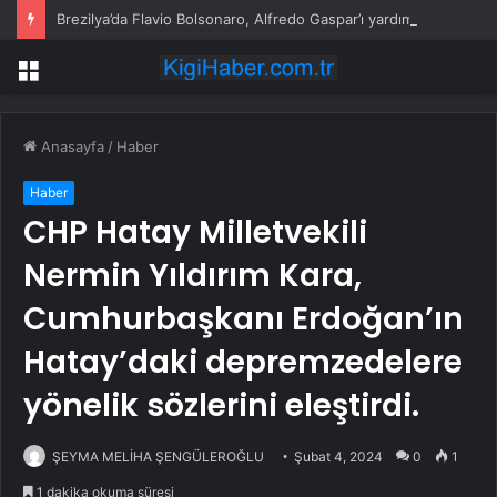
Brezilya’da Flavio Bolsonaro, Alfredo Gaspar’ı yardımcısı seçti
Menü
Anasayfa
/
Haber
Haber
CHP Hatay Milletvekili
Nermin Yıldırım Kara,
Cumhurbaşkanı Erdoğan’ın
Hatay’daki depremzedelere
yönelik sözlerini eleştirdi.
ŞEYMA MELİHA ŞENGÜLEROĞLU
Şubat 4, 2024
0
1
1 dakika okuma süresi