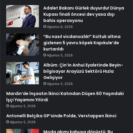
Adalet Bakanı Gürlek duyurdu! Dünya
Kupası finali öncesi dev yasa dışı
bahis operasyonu
Ağustos 6, 2026
“Bu nasıl vicdansızlık!” Koltuk altına
gizlenen 5 yavru köpek Kapıkule’de
kurtarıldı
Ağustos 5, 2026
Albüm: Çin’in Anhui Eyaletinde Beyin-
bilgisayar Arayüzü Sektörü Hızla
Gelişiyor
Ağustos 5, 2026
Mardin’de İnşaatın İkinci Katından Düşen 60 Yaşındaki
İşçi Yaşamını Yitirdi
Ağustos 5, 2026
Antonelli Belçika GP’sinde Polde, Verstappen İkinci
Ağustos 5, 2026
Moda akımı kabusa dönüştü: Bu