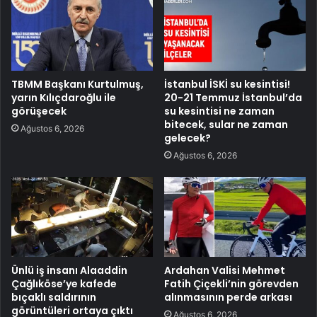
TBMM Başkanı Kurtulmuş,
İstanbul İSKİ su kesintisi!
yarın Kılıçdaroğlu ile
20-21 Temmuz İstanbul’da
görüşecek
su kesintisi ne zaman
bitecek, sular ne zaman
Ağustos 6, 2026
gelecek?
Ağustos 6, 2026
Ünlü iş insanı Alaaddin
Ardahan Valisi Mehmet
Çağlıköse’ye kafede
Fatih Çiçekli’nin görevden
bıçaklı saldırının
alınmasının perde arkası
görüntüleri ortaya çıktı
Ağustos 6, 2026