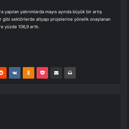
ra yapılan yatırımlarda mayıs ayında büyük bir artış
ar gibi sektörlerde altyapı projelerine yönelik onaylanan
e yüzde 106,9 arttı.
erest
Reddit
VKontakte
Odnoklassniki
Pocket
E-Posta ile paylaş
Yazdır