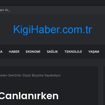
n Amarok’un yeni nesli elektrikli ve hibrit olacak
FA
HABER
EKONOMI
SAĞLIK
TEKNOLOJI
YAŞAM
kselen Sektörler Güçlü Büyüme Kaydediyor
 Canlanırken