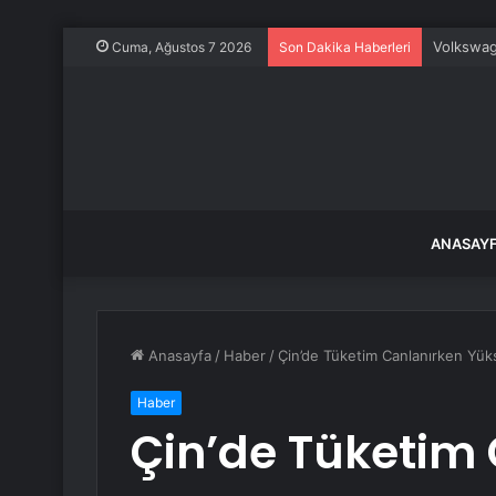
Volkswage
Cuma, Ağustos 7 2026
Son Dakika Haberleri
ANASAY
Anasayfa
/
Haber
/
Çin’de Tüketim Canlanırken Yü
Haber
Çin’de Tüketim