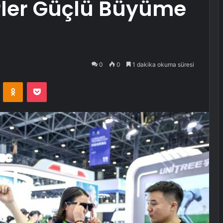
rler Güçlü Büyüme
0
0
1 dakika okuma süresi
VKontakte
Odnoklassniki
Pocket