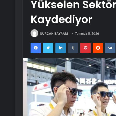
Yükselen Sektö
Kaydediyor
NURCAN BAYRAM
Temmuz 5, 2026
Facebook
Twitter
LinkedIn
Tumblr
Pinterest
Reddit