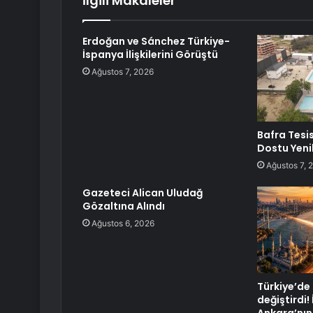
İlgili Makaleler
Erdoğan ve Sánchez Türkiye-
İspanya İlişkilerini Görüştü
Ağustos 7, 2026
Bafra Tesis
Dostu Yen
Ağustos 7, 
Gazeteci Alican Uludağ
Gözaltına Alındı
Ağustos 6, 2026
Türkiye’de 
değiştirdi!