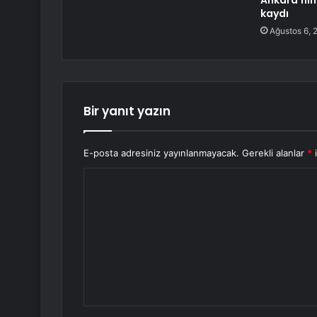
Ankara’nın 
kaydı
Ağustos 6, 
Bir yanıt yazın
E-posta adresiniz yayınlanmayacak.
Gerekli alanlar
*
i
Y
o
r
u
m
*