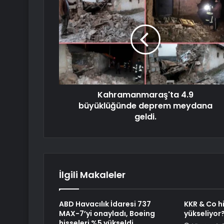
Kahramanmaraş'ta 4.9
büyüklüğünde deprem meydana
geldi.
İlgili Makaleler
ABD Havacılık İdaresi 737
KKR & Co h
MAX-7’yi onayladı, Boeing
yükseliyor
hisseleri %5 yükseldi