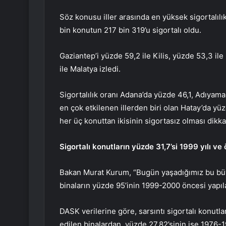
Söz konusu iller arasında en yüksek sigortalılı
bin konutun 217 bin 319’u sigortalı oldu.
Gaziantep’i yüzde 59,2 ile Kilis, yüzde 53,3 i
ile Malatya izledi.
Sigortalılık oranı Adana’da yüzde 46,1, Adıya
en çok etkilenen illerden biri olan Hatay’da yü
her üç konuttan ikisinin sigortasız olması dikka
Sigortalı konutların yüzde 31,7’si 1999 yılı ve
Bakan Murat Kurum, “Bugün yaşadığımız bu büyü
binaların yüzde 95’inin 1999-2000 öncesi yapı
DASK verilerine göre, sarsıntı sigortalı konut
edilen binalardan, yüzde 27,82’sinin ise 1976-1