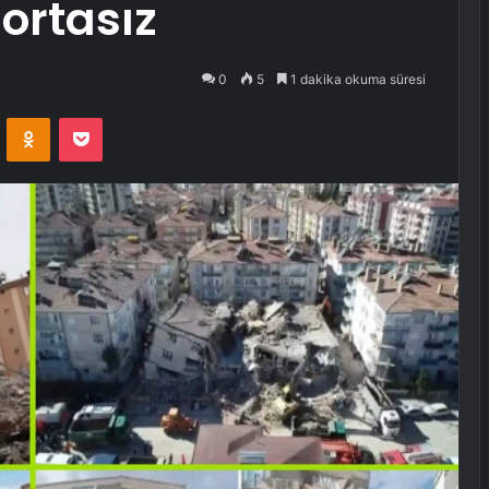
gortasız
0
5
1 dakika okuma süresi
VKontakte
Odnoklassniki
Pocket