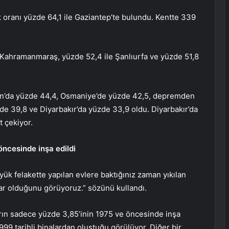
k oranı yüzde 64,1 ile Gaziantep’te bulundu. Kentte 339
le Kahramanmaraş, yüzde 52,4 ile Şanlıurfa ve yüzde 51,8
man’da yüzde 44,4, Osmaniye’de yüzde 42,5, depremden
zde 39,8 ve Diyarbakır’da yüzde 33,9 oldu. Diyarbakır’da
t çekiyor.
 öncesinde inşa edildi
k felakette yapılan evlere baktığınız zaman yıkılan
lar olduğunu görüyoruz.” sözünü kullandı.
ların sadece yüzde 3,85’inin 1975 ve öncesinde inşa
999 tarihli binalardan oluştuğu görülüyor. Diğer bir