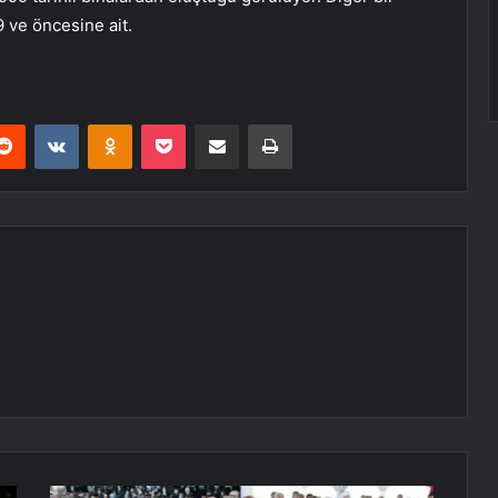
9 ve öncesine ait.
erest
Reddit
VKontakte
Odnoklassniki
Pocket
E-Posta ile paylaş
Yazdır