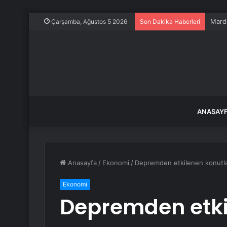
Mardi
Çarşamba, Ağustos 5 2026
Son Dakika Haberleri
ANASAY
Anasayfa
/
Ekonomi
/
Depremden etkilenen konutlar
Ekonomi
Depremden etki