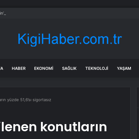
n’de İnşaatın İkinci Katından Düşen 60 Yaşındaki İşçi Yaşamını Yitirdi
FA
HABER
EKONOMI
SAĞLIK
TEKNOLOJI
YAŞAM
ın yüzde 51,6’sı sigortasız
lenen konutların