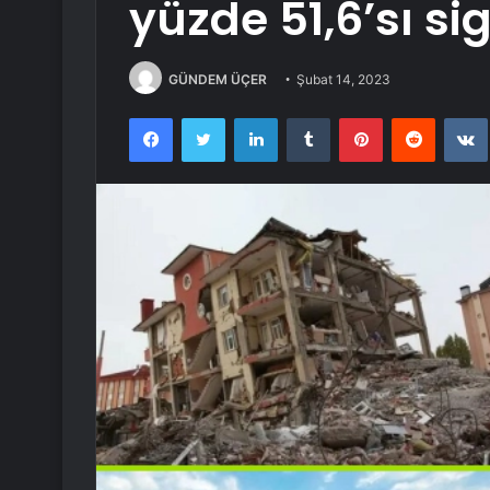
yüzde 51,6’sı si
GÜNDEM ÜÇER
Şubat 14, 2023
Facebook
Twitter
LinkedIn
Tumblr
Pinterest
Reddit