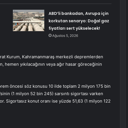
ABD’li bankadan, Avrupa için
korkutan senaryo: Doğal gaz
fiyatları sert yükselecek!
Ağustos 5, 2026
ı Murat Kurum, Kahramanmaraş merkezli depremlerden
nın, hemen yıkılacağının veya ağır hasar göreceğinin
prem öncesi söz konusu 10 ilde toplam 2 milyon 175 bin
inin (1 milyon 52 bin 245) sarsıntı sigortası varken
or. Sigortasız konut oranı ise yüzde 51,63 (1 milyon 122