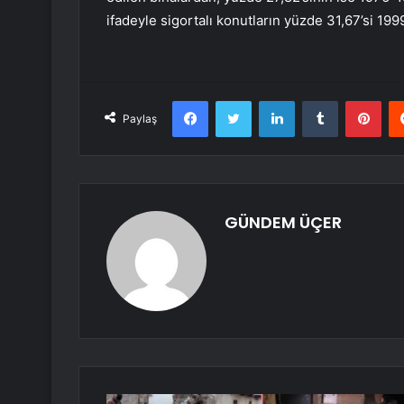
ifadeyle sigortalı konutların yüzde 31,67’si 199
Facebook
Twitter
LinkedIn
Tumblr
Pint
Paylaş
GÜNDEM ÜÇER