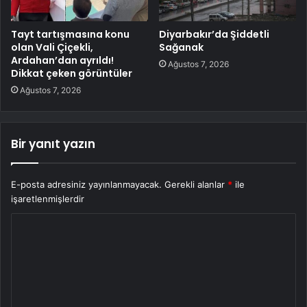
Tayt tartışmasına konu
Diyarbakır’da Şiddetli
olan Vali Çiçekli,
Sağanak
Ardahan’dan ayrıldı!
Ağustos 7, 2026
Dikkat çeken görüntüler
Ağustos 7, 2026
Bir yanıt yazın
E-posta adresiniz yayınlanmayacak.
Gerekli alanlar
*
ile
işaretlenmişlerdir
Y
o
r
u
m