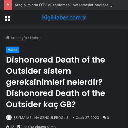
Araç alımında ÖTV düzenlemesi: Vatandaşlar bayilere akın etti
Menü
Anasayfa
/
Haber
Haber
Dishonored Death of the
Outsider sistem
gereksinimleri nelerdir?
Dishonored Death of the
Outsider kaç GB?
ŞEYMA MELİHA ŞENGÜLEROĞLU
Ocak 27, 2023
0
12
1 dakika okuma süresi