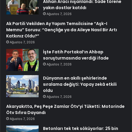
Alihan Aracı nişanlandı: Sade törene
yakın dostlar katıldı
Ağustos 7, 2026
Ak Partili Vekilden Ay Yapım Temsilcisine “Aşk-I
Memnu” Sorusu: “Gençliğe ya da Aileye Nasıl Bir Artı
Katkınız Oldu?”
Ağustos 7, 2026
İşte Fatih Portakal’ın Ahbap
soruşturmasında verdiği ifade
Ağustos 7, 2026
Dünyanın en akıllı şehirlerinde
sıralama değişti: Yapay zekâ etkili
oldu
Ağustos 7, 2026
Akaryakıtta, Peş Peşe Zamlar Ötv’yi Tüketti: Motorinde
Ötv Sıfıra Dayandı
Ağustos 7, 2026
Betonları tek tek söküyorlar: 25 bin