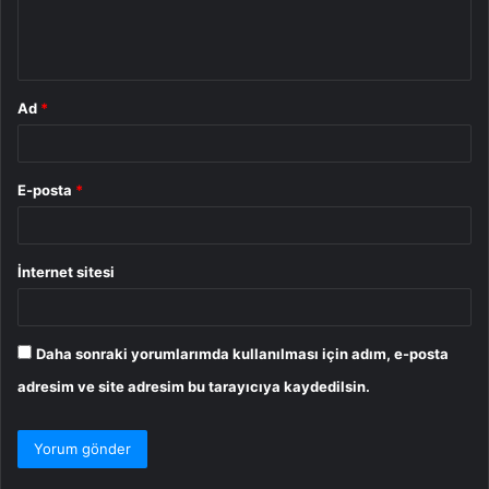
m
*
Ad
*
E-posta
*
İnternet sitesi
Daha sonraki yorumlarımda kullanılması için adım, e-posta
adresim ve site adresim bu tarayıcıya kaydedilsin.