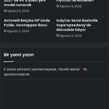
2027’de 40’a yakın yeni
Fiyatları ve Modelleri
model sunacak
Ağustos 6, 2026
Ağustos 6, 2026
Antonelli Belçika GP’sinde
IndyCar Serisi Nashville
Polde, Verstappen İkinci
Superspeedway’de
Mücadele Ediyor
Ağustos 5, 2026
Ağustos 5, 2026
Bir yanıt yazın
E-posta adresiniz yayınlanmayacak.
Gerekli alanlar
*
ile
işaretlenmişlerdir
Y
o
r
u