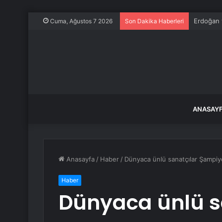
Erdoğan v
Cuma, Ağustos 7 2026
Son Dakika Haberleri
ANASAY
Anasayfa
/
Haber
/
Dünyaca ünlü sanatçılar Şampiyon
Haber
Dünyaca ünlü s