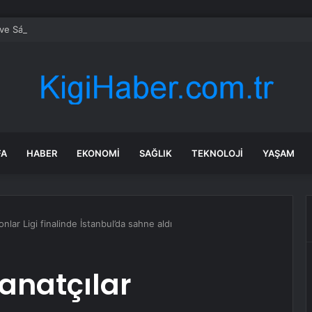
e Sánchez Türkiye-İspanya İlişkilerini Görüştü
FA
HABER
EKONOMI
SAĞLIK
TEKNOLOJI
YAŞAM
lar Ligi finalinde İstanbul’da sahne aldı
anatçılar