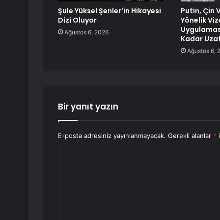
Şule Yüksel Şenler’in Hikayesi
Putin, Çin
Dizi Oluyor
Yönelik Viz
Uygulamas
Ağustos 6, 2026
Kadar Uzat
Ağustos 6, 
Bir yanıt yazın
E-posta adresiniz yayınlanmayacak.
Gerekli alanlar
*
i
Y
o
r
u
m