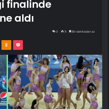
i finalinde
ne aldı
0
9
Bir dakikadan az
VKontakte
Odnoklassniki
Pocket