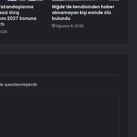
 Vatandaşlarına
Niğde’de kendisinden haber
esiz Giriş
alınamayan kişi evinde ölü
ını 2027 Sonuna
bulundu
tı
Ağustos 6, 2026
2026
le işaretlenmişlerdir