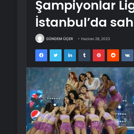
Şampiyonlar Lig
İstanbul’da sah
GÜNDEM ÜÇER
Haziran 28, 2023
Facebook
Twitter
LinkedIn
Tumblr
Pinterest
Reddit