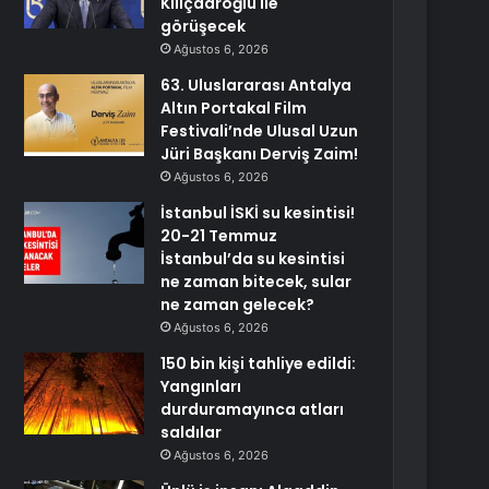
Kılıçdaroğlu ile
görüşecek
Ağustos 6, 2026
63. Uluslararası Antalya
Altın Portakal Film
Festivali’nde Ulusal Uzun
Jüri Başkanı Derviş Zaim!
Ağustos 6, 2026
İstanbul İSKİ su kesintisi!
20-21 Temmuz
İstanbul’da su kesintisi
ne zaman bitecek, sular
ne zaman gelecek?
Ağustos 6, 2026
150 bin kişi tahliye edildi:
Yangınları
durduramayınca atları
saldılar
Ağustos 6, 2026