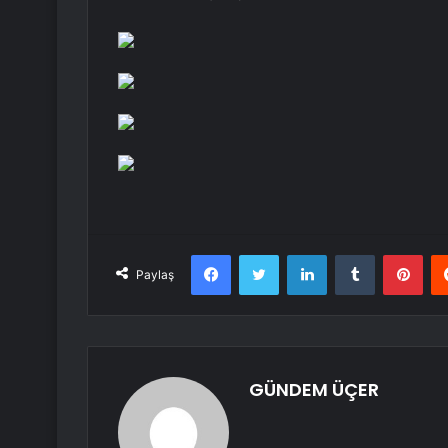
Facebook
Twitter
LinkedIn
Tumblr
Pint
Paylaş
GÜNDEM ÜÇER