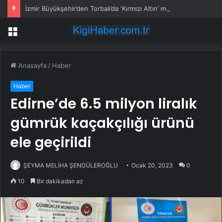
İzmir Büyükşehir’den Torbalı’da ‘Kırmızı Altın’ mesaisi
Menü
Anasayfa
/
Haber
Haber
Edirne’de 6.5 milyon liralık
gümrük kaçakçılığı ürünü
ele geçirildi
ŞEYMA MELİHA ŞENGÜLEROĞLU
Ocak 20, 2023
0
10
Bir dakikadan az