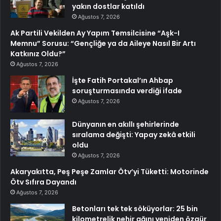
yakın dostlar katıldı
Ağustos 7, 2026
Ak Partili Vekilden Ay Yapım Temsilcisine “Aşk-I
Memnu” Sorusu: “Gençliğe ya da Aileye Nasıl Bir Artı
Katkınız Oldu?”
Ağustos 7, 2026
İşte Fatih Portakal’ın Ahbap
soruşturmasında verdiği ifade
Ağustos 7, 2026
Dünyanın en akıllı şehirlerinde
sıralama değişti: Yapay zekâ etkili
oldu
Ağustos 7, 2026
Akaryakıtta, Peş Peşe Zamlar Ötv’yi Tüketti: Motorinde
Ötv Sıfıra Dayandı
Ağustos 7, 2026
Betonları tek tek söküyorlar: 25 bin
kilometrelik nehir ağını yeniden özgür