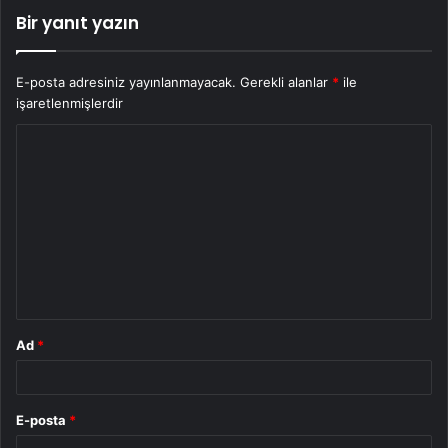
Bir yanıt yazın
E-posta adresiniz yayınlanmayacak.
Gerekli alanlar
*
ile
işaretlenmişlerdir
Y
o
r
u
m
*
Ad
*
E-posta
*