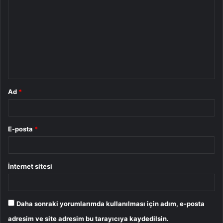
o
r
u
m
*
Ad
*
E-posta
*
İnternet sitesi
Daha sonraki yorumlarımda kullanılması için adım, e-posta
adresim ve site adresim bu tarayıcıya kaydedilsin.