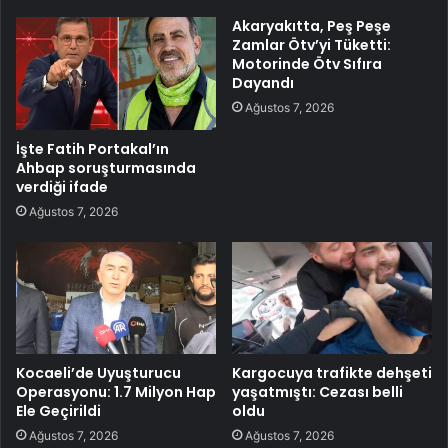
Akaryakıtta, Peş Peşe
Zamlar Ötv’yi Tüketti:
Motorinde Ötv Sıfıra
Dayandı
Ağustos 7, 2026
İşte Fatih Portakal’ın
Ahbap soruşturmasında
verdiği ifade
Ağustos 7, 2026
Kocaeli’de Uyuşturucu
Kargocuya trafikte dehşeti
Operasyonu: 1.7 Milyon Hap
yaşatmıştı: Cezası belli
Ele Geçirildi
oldu
Ağustos 7, 2026
Ağustos 7, 2026