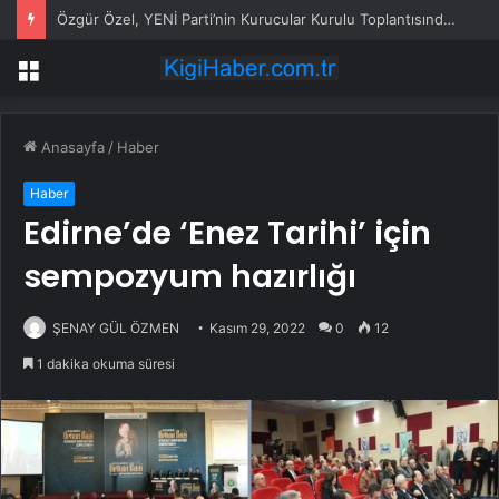
Özgür Özel, YENİ Parti’nin Kurucular Kurulu Toplantısında Oy Birliğiyle Genel Başkan Seçildi
Menü
Anasayfa
/
Haber
Haber
Edirne’de ‘Enez Tarihi’ için
sempozyum hazırlığı
ŞENAY GÜL ÖZMEN
Kasım 29, 2022
0
12
1 dakika okuma süresi