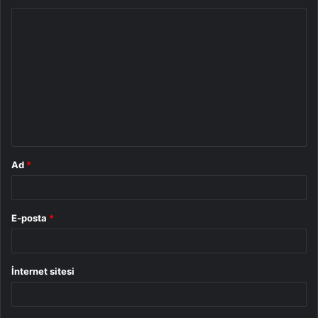
Y
o
r
u
m
*
Ad
*
E-posta
*
İnternet sitesi