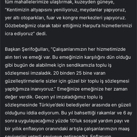
tüm mahallelerimize ulaştırmak, kuzeyden güneye,
“Kentimizin altyapısını yeniliyoruz, meydanlar yapıyoruz,
yer altı otoparkları, fuar ve kongre merkezleri yapıyoruz.
Gözbebeğimiz olarak tabir ettiğimiz Harput’a hizmetlerimizi
icra ediyoruz” dedi.
Başkan Şerifoğulları, “Çalışanlarımızın her hizmetimizde
alın teri ve emeği var. Bu emeğinizin karşılığını dün olduğu
gibi bugün de alabilmek için sendikamızla toplu iş
sözleşmesi imzaladık. 20 binden 25 bine varan
güzelleştirmelerle sizler için güzel bir toplu iş sözleşmesi
yaptığımıza inanıyoruz.” Emeğinize emeğinize her zaman
değer verdik. Geçen yıl imzaladığımız toplu iş
sözleşmesinde Türkiye’deki belediyeler arasında en güzeli
olduğunu iddia ediyorum. Bu yıl bahsettiği rakamlar ve 6 ay
sonra uygulayacağımız yüzde 10’luk sosyal yardım payı ve
bir yıllık enflasyon oranındaki artışla çalışanlarımızın maaş
seviyesini yeterli seviyeye getireceğiz. Enflasyon