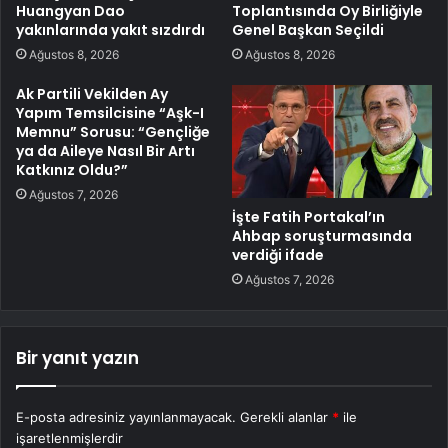
Huangyan Dao
Toplantısında Oy Birliğiyle
yakınlarında yakıt sızdırdı
Genel Başkan Seçildi
Ağustos 8, 2026
Ağustos 8, 2026
Ak Partili Vekilden Ay
Yapım Temsilcisine “Aşk-I
Memnu” Sorusu: “Gençliğe
ya da Aileye Nasıl Bir Artı
Katkınız Oldu?”
Ağustos 7, 2026
İşte Fatih Portakal’ın
Ahbap soruşturmasında
verdiği ifade
Ağustos 7, 2026
Bir yanıt yazın
E-posta adresiniz yayınlanmayacak.
Gerekli alanlar
*
ile
işaretlenmişlerdir