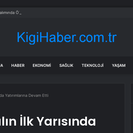
alımında ÖTV düzenlemesi: Vatandaşlar bayilere akın etti
FA
HABER
EKONOMI
SAĞLIK
TEKNOLOJI
YAŞAM
ında Yatırımlarına Devam Etti
ılın İlk Yarısında