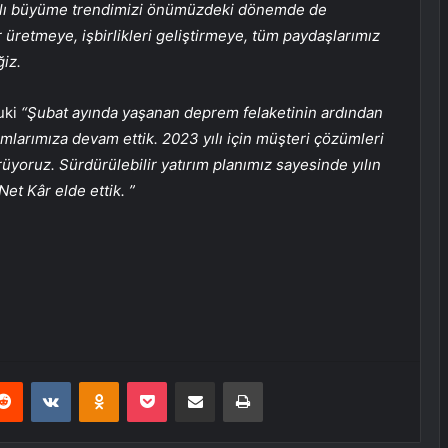
krarlı büyüme trendimizi önümüzdeki dönemde de
üretmeye, işbirlikleri geliştirmeye, tüm paydaşlarımız
iz.
uki
“Şubat ayında yaşanan deprem felaketinin ardından
mlarımıza devam ettik. 2023 yılı için müşteri çözümleri
ürüyoruz. Sürdürülebilir yatırım planımız sayesinde yılın
Net Kâr elde ettik. ”
erest
Reddit
VKontakte
Odnoklassniki
Pocket
E-Posta ile paylaş
Yazdır