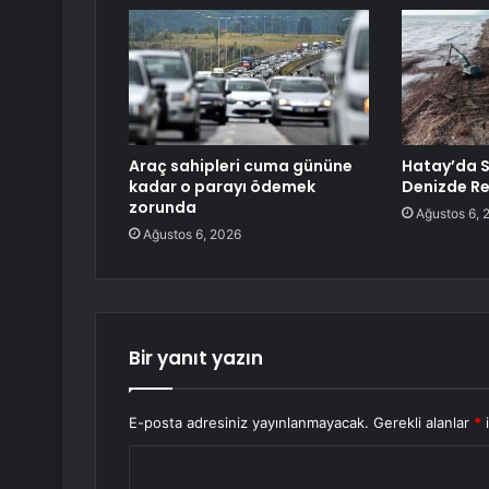
Araç sahipleri cuma gününe
Hatay’da 
kadar o parayı ödemek
Denizde Re
zorunda
Ağustos 6, 
Ağustos 6, 2026
Bir yanıt yazın
E-posta adresiniz yayınlanmayacak.
Gerekli alanlar
*
i
Y