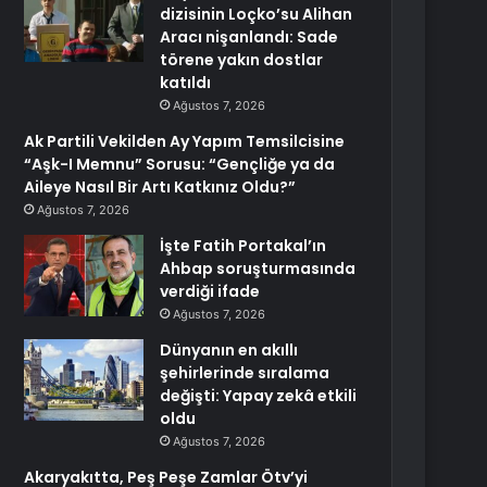
dizisinin Loçko’su Alihan
Aracı nişanlandı: Sade
törene yakın dostlar
katıldı
Ağustos 7, 2026
Ak Partili Vekilden Ay Yapım Temsilcisine
“Aşk-I Memnu” Sorusu: “Gençliğe ya da
Aileye Nasıl Bir Artı Katkınız Oldu?”
Ağustos 7, 2026
İşte Fatih Portakal’ın
Ahbap soruşturmasında
verdiği ifade
Ağustos 7, 2026
Dünyanın en akıllı
şehirlerinde sıralama
değişti: Yapay zekâ etkili
oldu
Ağustos 7, 2026
Akaryakıtta, Peş Peşe Zamlar Ötv’yi