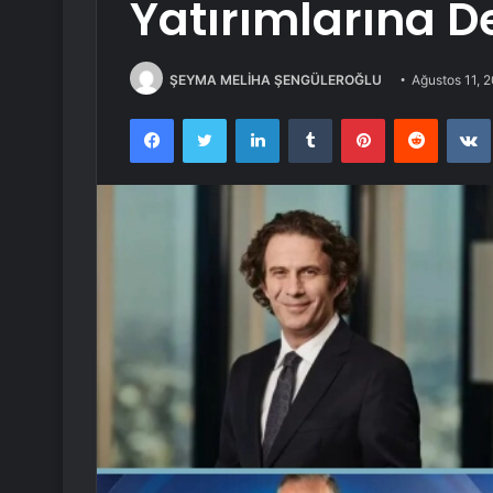
Yatırımlarına D
ŞEYMA MELİHA ŞENGÜLEROĞLU
Ağustos 11, 
Facebook
Twitter
LinkedIn
Tumblr
Pinterest
Reddit