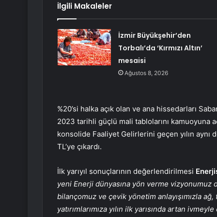
İlgili Makaleler
İzmir Büyükşehir’den
Torbalı’da ‘Kırmızı Altın’
mesaisi
Ağustos 8, 2026
%20’si halka açık olan ve ana hissedarları Sab
2023 tarihli güçlü mali tablolarını kamuoyuna aç
konsolide Faaliyet Gelirlerini geçen yılın ayn
TL’ye çıkardı.
İlk yarıyıl sonuçlarının değerlendirilmesi
Enerji
yeni
Enerji dünyasına yön verme vizyonumuz d
bilançomuz ve çevik yönetim anlayışımızla ağ, 
yatırımlarımıza yılın ilk yarısında artan ivmeyl