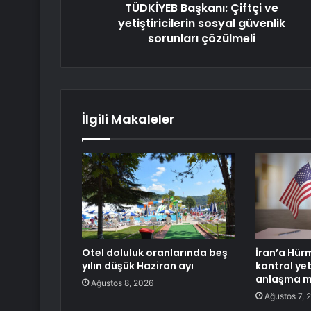
TÜDKİYEB Başkanı: Çiftçi ve
yetiştiricilerin sosyal güvenlik
sorunları çözülmeli
İlgili Makaleler
Otel doluluk oranlarında beş
İran’a Hür
yılın düşük Haziran ayı
kontrol yet
anlaşma 
Ağustos 8, 2026
Ağustos 7, 