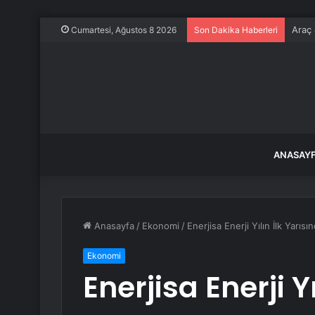
Araç 
Cumartesi, Ağustos 8 2026
Son Dakika Haberleri
ANASAY
Anasayfa
/
Ekonomi
/
Enerjisa Enerji Yılın İlk Yarıs
Ekonomi
Enerjisa Enerji Y