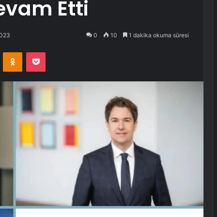
evam Etti
2023
0
10
1 dakika okuma süresi
VKontakte
Odnoklassniki
Pocket