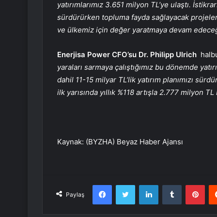
yatırımlarımız 3.651 milyon TL’ye ulaştı. İsti
sürdürürken topluma fayda sağlayacak projeler 
ve ülkemiz için değer yaratmaya devam edeceğ
Enerjisa Power CFO’su Dr. Philipp Ulrich
halb
yaraları sarmaya çalıştığımız bu dönemde yatırı
dahil 11-15 milyar TL’lik yatırım planımızı sürd
ilk yarısında yıllık %118 artışla 2.777 milyon TL 
Kaynak: (BYZHA) Beyaz Haber Ajansı
Facebook
Twitter
LinkedIn
Tumblr
Pint
Paylaş