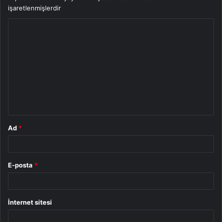
işaretlenmişlerdir
Y
o
r
u
m
*
Ad
*
E-posta
*
İnternet sitesi