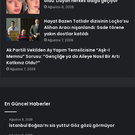
oldu: Duyan herkes dalga geçiyor
Ağustos 8, 2026
Hayat Bazen Tatlıdır dizisinin Loçko’su
Alihan Aracı nişanlandı: Sade törene
yakın dostlar katıldı
Ağustos 7, 2026
Ak Partili Vekilden Ay Yapım Temsilcisine “Aşk-I
Memnu” Sorusu: “Gençliğe ya da Aileye Nasıl Bir Artı
Katkınız Oldu?”
Ağustos 7, 2026
En Güncel Haberler
Ağustos 9, 2026
İstanbul Boğazı’nı sis yuttu! Göz gözü görmüyor
Ağustos 9, 2026