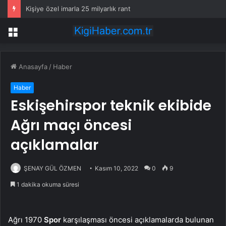
Kişiye özel imarla 25 milyarlık rant
Menü
Anasayfa
/
Haber
Haber
Eskişehirspor teknik ekibide
Ağrı maçı öncesi
açıklamalar
ŞENAY GÜL ÖZMEN
Kasım 10, 2022
0
9
1 dakika okuma süresi
Ağrı 1970
Spor
karşılaşması öncesi açıklamalarda bulunan