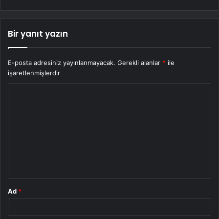
Bir yanıt yazın
E-posta adresiniz yayınlanmayacak.
Gerekli alanlar
*
ile
işaretlenmişlerdir
Y
o
r
u
m
*
Ad
*