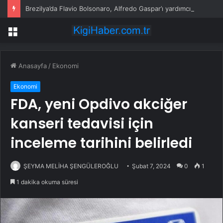
Brezilya’da Flavio Bolsonaro, Alfredo Gaspar’ı yardımcısı seçti
Menü
Anasayfa
/
Ekonomi
Ekonomi
FDA, yeni Opdivo akciğer
kanseri tedavisi için
inceleme tarihini belirledi
ŞEYMA MELİHA ŞENGÜLEROĞLU
Şubat 7, 2024
0
1
1 dakika okuma süresi