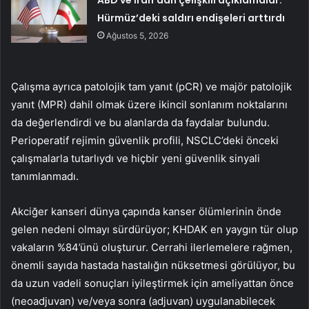
ABD ve İran’dan çelişkili açıklamalar:
Hürmüz’deki saldırı endişeleri arttırdı
Ağustos 5, 2026
Çalışma ayrıca patolojik tam yanıt (pCR) ve majör patolojik
yanıt (MPR) dahil olmak üzere ikincil sonlanım noktalarını
da değerlendirdi ve bu alanlarda da faydalar bulundu.
Perioperatif rejimin güvenlik profili, NSCLC’deki önceki
çalışmalarla tutarlıydı ve hiçbir yeni güvenlik sinyali
tanımlanmadı.
Akciğer kanseri dünya çapında kanser ölümlerinin önde
gelen nedeni olmayı sürdürüyor; KHDAK en yaygın tür olup
vakaların %84’ünü oluşturur. Cerrahi ilerlemelere rağmen,
önemli sayıda hastada hastalığın nüksetmesi görülüyor, bu
da uzun vadeli sonuçları iyileştirmek için ameliyattan önce
(neoadjuvan) ve/veya sonra (adjuvan) uygulanabilecek