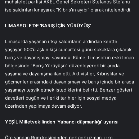
muhalefet partisi AKEL Genel Sekreteri Stefanos Stefanu
ise saldırıları kınayarak “Kıbrıs’ın ayıbı” olarak nitelendirdi.
LIMASSOLE’DE ‘BARIŞ İÇİN YÜRÜYÜŞ’
Limasol’da yaşanan ırkçı saldırıların ardından kentte
yaşayan 500’ü aşkın kişi cumartesi günü sokaklara çıkarak
barış ve dayanışmayı savundu. Küme, Limasol’un eski liman
bölgesinde “Barış Yürüyüşü” düzenleyerek bir arada
yaşama ve dayanışma ilan etti. Aktivistler, Kıbrıslılar ve
göçmenler arasındaki dayanışmayı ve barış içinde bir arada
yaşamayı teşvik etmek istediklerini belirtti. Benzer gösteri
davetleri bugün ve ileriki tarihler için sosyal medya
üzerinden yapılmaya devam ediyor.
YEŞİL Milletvekilinden ‘Yabancı düşmanlığı’ uyarısı
Öte yandan Rum kesiminden pek çok uzman, ırkçı