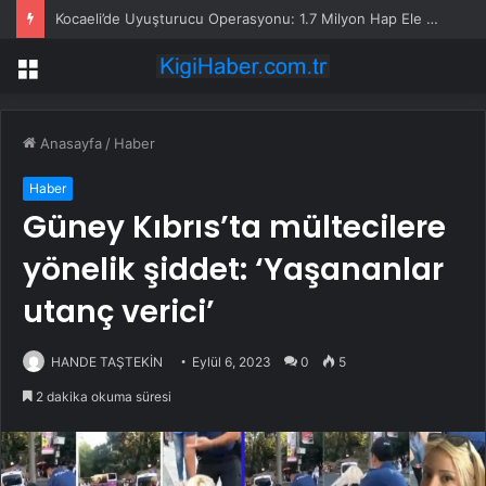
Kocaeli’de Uyuşturucu Operasyonu: 1.7 Milyon Hap Ele Geçirildi
Menü
Anasayfa
/
Haber
Haber
Güney Kıbrıs’ta mültecilere
yönelik şiddet: ‘Yaşananlar
utanç verici’
HANDE TAŞTEKİN
Eylül 6, 2023
0
5
2 dakika okuma süresi