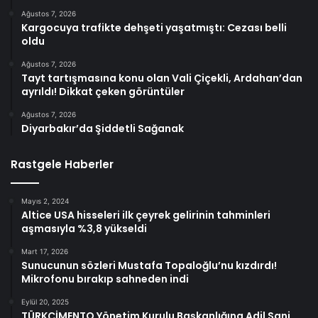
Ağustos 7, 2026
Kargocuya trafikte dehşeti yaşatmıştı: Cezası belli
oldu
Ağustos 7, 2026
Tayt tartışmasına konu olan Vali Çiçekli, Ardahan’dan
ayrıldı! Dikkat çeken görüntüler
Ağustos 7, 2026
Diyarbakır’da Şiddetli Sağanak
Rastgele Haberler
Mayıs 2, 2024
Altice USA hisseleri ilk çeyrek gelirinin tahminleri
aşmasıyla %3,8 yükseldi
Mart 17, 2026
Sunucunun sözleri Mustafa Topaloğlu’nu kızdırdı!
Mikrofonu bırakıp sahneden indi
Eylül 20, 2025
TÜRKÇİMENTO Yönetim Kurulu Başkanlığına Adil Sani