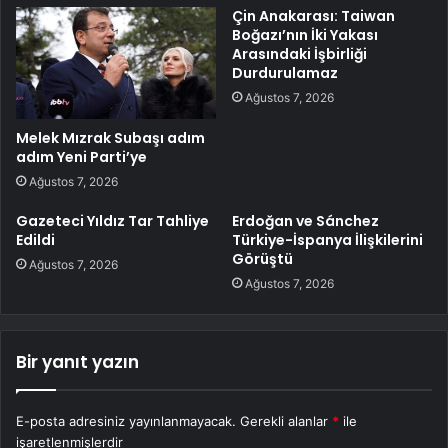
Çin Anakarası: Taiwan
Boğazı’nın İki Yakası
Arasındaki İşbirliği
Durdurulamaz
Ağustos 7, 2026
Melek Mızrak Subaşı adım
adım Yeni Parti’ye
Ağustos 7, 2026
Gazeteci Yıldız Tar Tahliye
Erdoğan ve Sánchez
Edildi
Türkiye-İspanya İlişkilerini
Görüştü
Ağustos 7, 2026
Ağustos 7, 2026
Bir yanıt yazın
E-posta adresiniz yayınlanmayacak.
Gerekli alanlar
*
ile
işaretlenmişlerdir