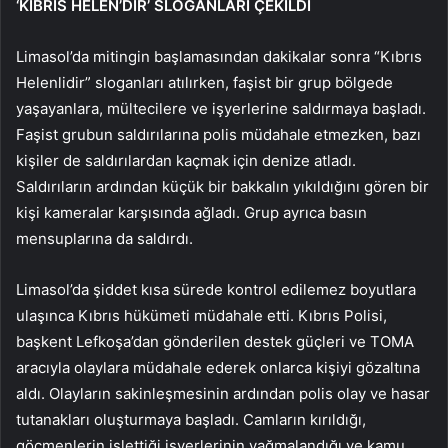
‘KIBRIS HELEN’DİR’ SLOGANLARI ÇEKİLDİ
Limasol’da mitingin başlamasından dakikalar sonra “Kıbrıs
Helenlidir” sloganları atılırken, faşist bir grup bölgede
yaşayanlara, mültecilere ve işyerlerine saldırmaya başladı.
Faşist grubun saldırılarına polis müdahale etmezken, bazı
kişiler de saldırılardan kaçmak için denize atladı.
Saldırıların ardından küçük bir bakkalın yıkıldığını gören bir
kişi kameralar karşısında ağladı. Grup ayrıca basın
mensuplarına da saldırdı.
Limasol’da şiddet kısa sürede kontrol edilemez boyutlara
ulaşınca Kıbrıs hükümeti müdahale etti. Kıbrıs Polisi,
başkent Lefkoşa’dan gönderilen destek güçleri ve TOMA
aracıyla olaylara müdahale ederek onlarca kişiyi gözaltına
aldı. Olayların sakinleşmesinin ardından polis olay ve hasar
tutanakları oluşturmaya başladı. Camların kırıldığı,
göçmenlerin işlettiği işyerlerinin yağmalandığı ve kamu