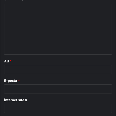
Y
o
r
u
m
*
Ad
*
E-posta
*
İnternet sitesi