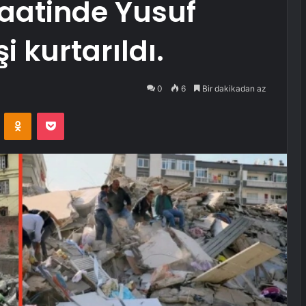
saatinde Yusuf
 kurtarıldı.
0
6
Bir dakikadan az
VKontakte
Odnoklassniki
Pocket