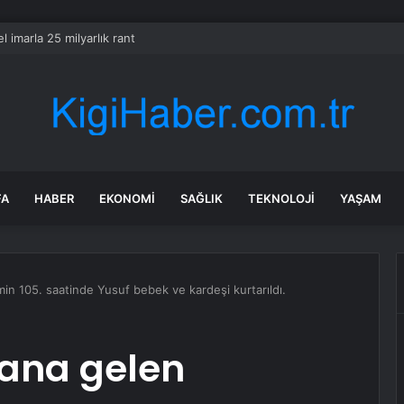
l imarla 25 milyarlık rant
FA
HABER
EKONOMI
SAĞLIK
TEKNOLOJI
YAŞAM
n 105. saatinde Yusuf bebek ve kardeşi kurtarıldı.
ana gelen