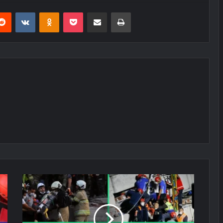
erest
Reddit
VKontakte
Odnoklassniki
Pocket
E-Posta ile paylaş
Yazdır