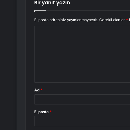
Bir yanıt yazın
E-posta adresiniz yayınlanmayacak.
Gerekli alanlar
*
i
Y
o
r
u
m
*
Ad
*
E-posta
*