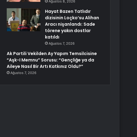
Ağustos 8, 2026
Hayat Bazen Tatlıdır
dizisinin Loçko’su Alihan
Aracı nişanlandı: Sade
törene yakın dostlar
katıldı
Ağustos 7, 2026
Ak Partili Vekilden Ay Yapım Temsilcisine
“Aşk-I Memnu” Sorusu: “Gençliğe ya da
Aileye Nasıl Bir Artı Katkınız Oldu?”
Ağustos 7, 2026