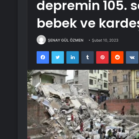
depremin 105. 
bebek ve kardeşi
ŞENAY GÜL ÖZMEN
Şubat 10, 2023
Facebook
Twitter
LinkedIn
Tumblr
Pinterest
Reddit