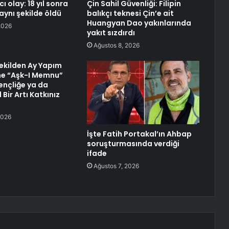
ı olay: 18 yıl sonra
Çin Sahil Güvenliği: Filipin
 aynı şekilde öldü
balıkçı teknesi Çin’e ait
Huangyan Dao yakınlarında
2026
yakıt sızdırdı
Ağustos 8, 2026
Vekilden Ay Yapım
ne “Aşk-I Memnu”
ençliğe ya da
 Bir Artı Katkınız
2026
İşte Fatih Portakal’ın Ahbap
soruşturmasında verdiği
ifade
Ağustos 7, 2026