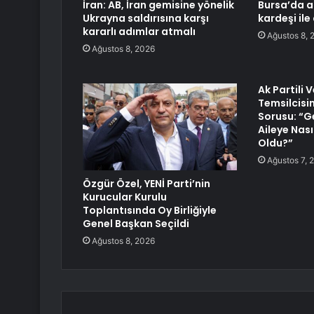
İran: AB, İran gemisine yönelik
Bursa’da ac
Ukrayna saldırısına karşı
kardeşi ile
kararlı adımlar atmalı
Ağustos 8, 
Ağustos 8, 2026
Ak Partili 
Temsilcisi
Sorusu: “G
Aileye Nasıl
Oldu?”
Ağustos 7, 
Özgür Özel, YENİ Parti’nin
Kurucular Kurulu
Toplantısında Oy Birliğiyle
Genel Başkan Seçildi
Ağustos 8, 2026