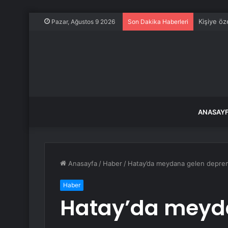
Kişiye öze
Pazar, Ağustos 9 2026
Son Dakika Haberleri
ANASAY
Anasayfa
/
Haber
/
Hatay’da meydana gelen depremi
Haber
Hatay’da meyd