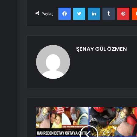
Facebook
Twitter
LinkedIn
Tumblr
Pint
Paylaş
ŞENAY GÜL ÖZMEN