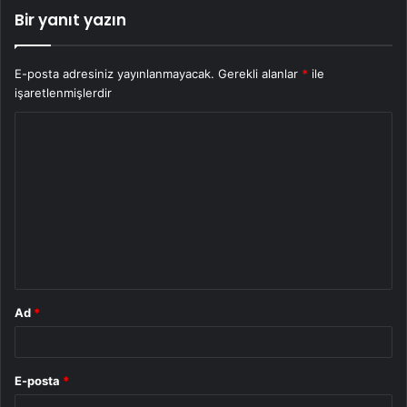
Bir yanıt yazın
E-posta adresiniz yayınlanmayacak.
Gerekli alanlar
*
ile
işaretlenmişlerdir
Y
o
r
u
m
*
Ad
*
E-posta
*