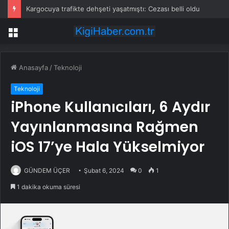
Kargocuya trafikte dehşeti yaşatmıştı: Cezası belli oldu
Menü
Anasayfa
/
Teknoloji
Teknoloji
iPhone Kullanıcıları, 6 Aydır
Yayınlanmasına Rağmen
iOS 17’ye Hala Yükselmiyor
GÜNDEM ÜÇER
Şubat 6, 2024
0
1
1 dakika okuma süresi