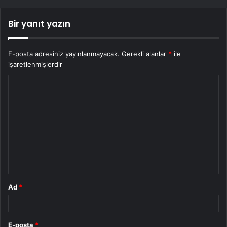
Bir yanıt yazın
E-posta adresiniz yayınlanmayacak.
Gerekli alanlar
*
ile
işaretlenmişlerdir
Y
o
r
u
m
*
Ad
*
E-posta
*