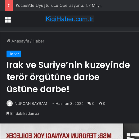
Kocaeli’de Uyuşturucu Operasyonu: 1.7 Milyon Hap Ele Geçirildi
Menü
Anasayfa
/
Haber
Haber
Irak ve Suriye’nin kuzeyinde
terör örgütüne darbe
üstüne darbe!
NURCAN BAYRAM
Haziran 3, 2024
0
0
Bir dakikadan az