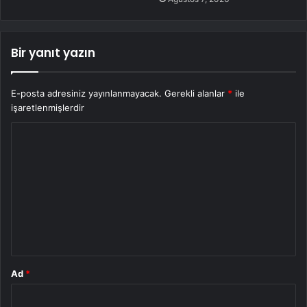
Bir yanıt yazın
E-posta adresiniz yayınlanmayacak.
Gerekli alanlar
*
ile
işaretlenmişlerdir
Y
o
r
u
m
*
Ad
*