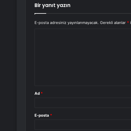
Bir yanıt yazın
E-posta adresiniz yayınlanmayacak.
Gerekli alanlar
*
i
Y
o
r
u
m
*
Ad
*
E-posta
*