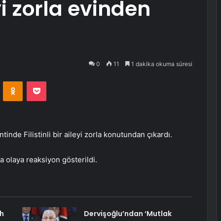
eyi zorla evinden
0
11
1 dakika okuma süresi
VKontakte
Odnoklassniki
Pocket
entinde Filistinli bir aileyi zorla konutundan çıkardı.
a olaya reaksiyon gösterildi.
h
Dervişoğlu’ndan ‘Mutlak