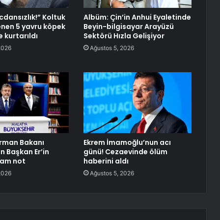
icdansızlık!” Koltuk
Albüm: Çin’in Anhui Eyaletinde
lenen 5 yavru köpek
Beyin-bilgisayar Arayüzü
 kurtarıldı
Sektörü Hızla Gelişiyor
2026
Ağustos 5, 2026
Orman Bakanı
Ekrem İmamoğlu’nun acı
n Başkan Er’in
günü! Cezaevinde ölüm
tam not
haberini aldı
2026
Ağustos 5, 2026