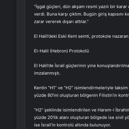
“İşgal güçleri, dün akşam resmi yazılı bir kara
verdi. Buna karşı çıktım. Bugün giriş kapısını kı
zarar vererek dışarı attılar.”
El Halil’deki Eski Kent semti, protokole nazara
El-Halil (Hebron) Protokolü
El Halil’de İsrail güçlerinin yine konuşlandırıl
imzalanmıştı.
Kentin “H1” ve “H2” isimlendirmeleriyle taksim 
yüzde 80’ini oluşturan bölgenin Filistin’in kon
“H2” şeklinde isimlendirilen ve Harem-i İbrahi
yüzde 20’lik alanı oluşturan bölgede ise sivil y
ise İsrail’in kontrolü altında bulunuyor.