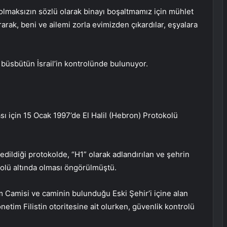
r olmaksızın sözlü olarak binayı boşaltmamız için mühlet
rarak, beni ve ailemi zorla evimizden çıkardılar, eşyalara
n büsbütün İsrail’in kontrolünde bulunuyor.
ması için 15 Ocak 1997’de El Halil (Hebron) Protokolü
edildiği protokolde, “H1” olarak adlandırılan ve şehrin
trolü altında olması öngörülmüştü.
m Camisi ve caminin bulunduğu Eski Şehir’i içine alan
önetim Filistin otoritesine ait olurken, güvenlik kontrolü