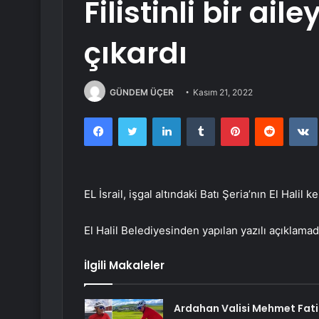
Filistinli bir ail
çıkardı
GÜNDEM ÜÇER
Kasım 21, 2022
Facebook
Twitter
LinkedIn
Tumblr
Pinterest
Reddit
EL İsrail, işgal altındaki Batı Şeria’nın El Halil k
El Halil Belediyesinden yapılan yazılı açıklamad
İlgili Makaleler
Ardahan Valisi Mehmet Fati