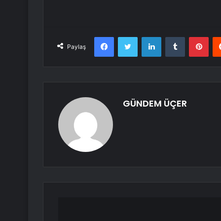
Facebook
Twitter
LinkedIn
Tumblr
Pint
Paylaş
GÜNDEM ÜÇER