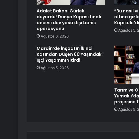
Adalet Bakanı Gürlek
“Bu nasıl v
duyurdu! Dünya Kupası finali
altına giz
öncesi dev yasa dışı bahis
Kapıkule’de
operasyonu
Ağustos 5, 
Ağustos 6, 2026
Mardin’de İnşaatın İkinci
Katından Düşen 60 Yaşındaki
İşçi Yaşamını Yitirdi
Ağustos 5, 2026
Tarım ve 
Yumaklı’da
projesine 
Ağustos 5, 