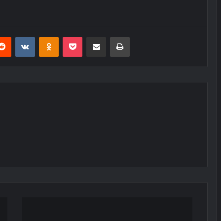
erest
Reddit
VKontakte
Odnoklassniki
Pocket
E-Posta ile paylaş
Yazdır