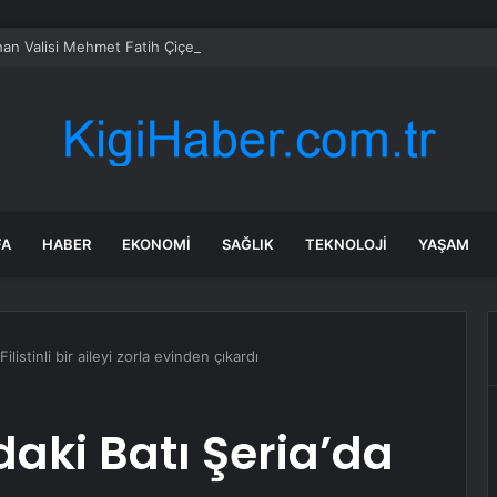
an Valisi Mehmet Fatih Çiçekli’nin görevden alınmasının perde arkası
FA
HABER
EKONOMI
SAĞLIK
TEKNOLOJI
YAŞAM
 Filistinli bir aileyi zorla evinden çıkardı
ndaki Batı Şeria’da