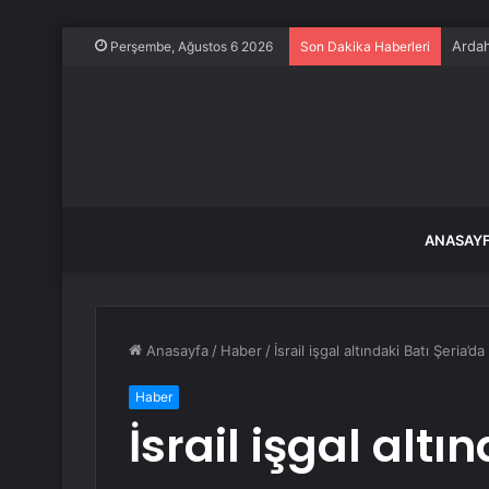
Ardah
Perşembe, Ağustos 6 2026
Son Dakika Haberleri
ANASAY
Anasayfa
/
Haber
/
İsrail işgal altındaki Batı Şeria’da
Haber
İsrail işgal altı