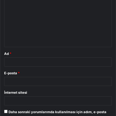
Y
o
r
u
m
*
Ad
*
E-posta
*
İnternet sitesi
Daha sonraki yorumlarımda kullanılması için adım, e-posta