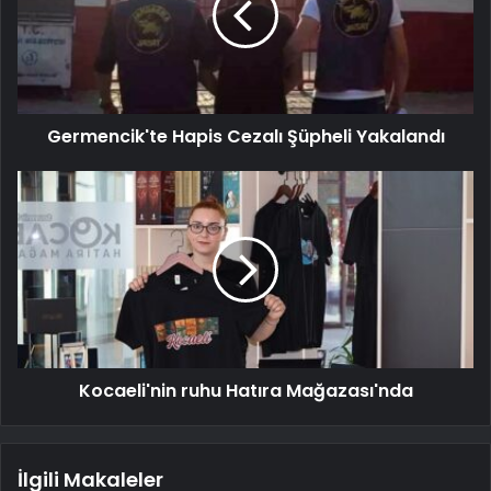
Germencik'te Hapis Cezalı Şüpheli Yakalandı
Kocaeli'nin ruhu Hatıra Mağazası'nda
İlgili Makaleler