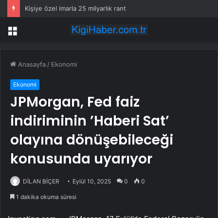
Kişiye özel imarla 25 milyarlık rant
Menü
Anasayfa
/
Ekonomi
Ekonomi
JPMorgan, Fed faiz
indiriminin ’Haberi Sat’
olayına dönüşebileceği
konusunda uyarıyor
DİLAN BİÇER
Eylül 10, 2025
0
0
1 dakika okuma süresi