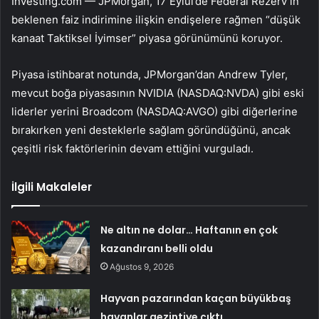
Investing.com — JPMorgan, 17 Eylül’de Federal Rezerv’in
beklenen faiz indirimine ilişkin endişelere rağmen “düşük
kanaat Taktiksel İyimser” piyasa görünümünü koruyor.
Piyasa istihbarat notunda, JPMorgan’dan Andrew Tyler,
mevcut boğa piyasasının
NVIDIA (NASDAQ:NVDA)
gibi eski
liderler yerini
Broadcom (NASDAQ:AVGO)
gibi diğerlerine
bırakırken yeni desteklerle sağlam göründüğünü, ancak
çeşitli risk faktörlerinin devam ettiğini vurguladı.
İlgili Makaleler
Ne altın ne dolar… Haftanın en çok
kazandıranı belli oldu
Ağustos 9, 2026
Hayvan pazarından kaçan büyükbaş
havanlar gezintiye çıktı