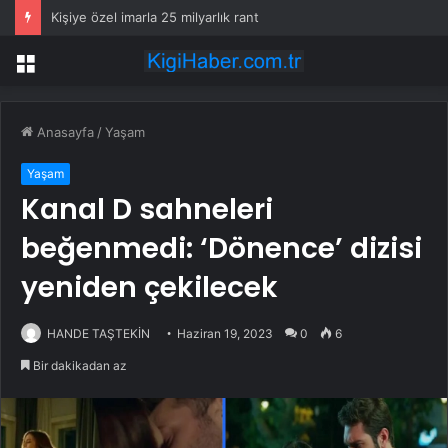
Kişiye özel imarla 25 milyarlık rant
Menü
Anasayfa
/
Yaşam
Yaşam
Kanal D sahneleri
beğenmedi: ‘Dönence’ dizisi
yeniden çekilecek
HANDE TAŞTEKİN
Haziran 19, 2023
0
6
Bir dakikadan az