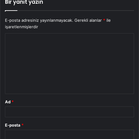
Bir yanıt yazın
E-posta adresiniz yayınlanmayacak.
Gerekli alanlar
*
ile
işaretlenmişlerdir
Y
o
r
u
m
*
Ad
*
E-posta
*