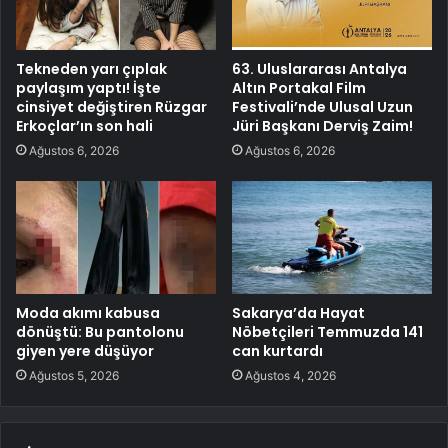
Tekneden yarı çıplak
63. Uluslararası Antalya
paylaşım yaptı! İşte
Altın Portakal Film
cinsiyet değiştiren Rüzgar
Festivali’nde Ulusal Uzun
Erkoçlar’ın son hali
Jüri Başkanı Derviş Zaim!
Ağustos 6, 2026
Ağustos 6, 2026
Moda akımı kabusa
Sakarya’da Hayat
dönüştü: Bu pantolonu
Nöbetçileri Temmuzda 141
giyen yere düşüyor
can kurtardı
Ağustos 5, 2026
Ağustos 4, 2026