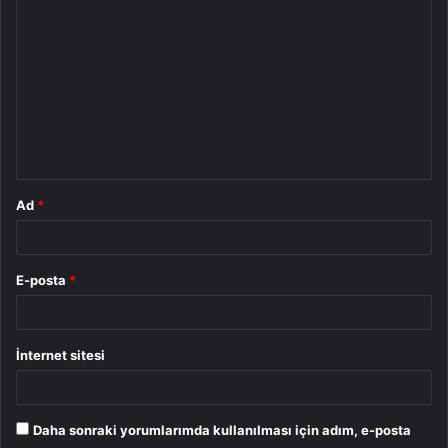
o
r
u
m
*
Ad
*
E-posta
*
İnternet sitesi
Daha sonraki yorumlarımda kullanılması için adım, e-posta