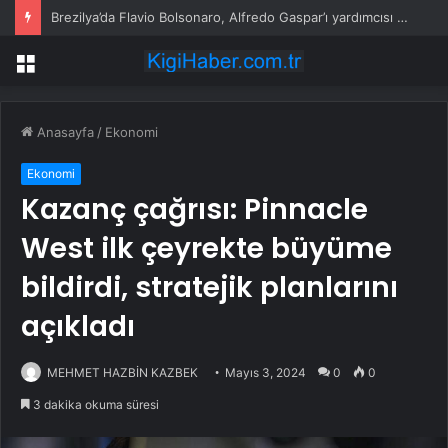
Brezilya’da Flavio Bolsonaro, Alfredo Gaspar’ı yardımcısı seçti
Menü
Anasayfa
/
Ekonomi
Ekonomi
Kazanç çağrısı: Pinnacle
West ilk çeyrekte büyüme
bildirdi, stratejik planlarını
açıkladı
MEHMET HAZBİN KAZBEK
Mayıs 3, 2024
0
0
3 dakika okuma süresi