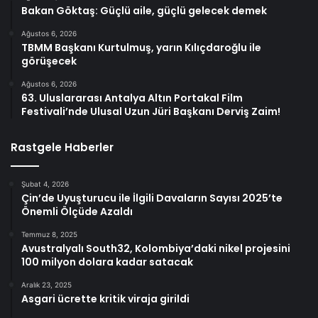
Bakan Göktaş: Güçlü aile, güçlü gelecek demek
Ağustos 6, 2026
TBMM Başkanı Kurtulmuş, yarın Kılıçdaroğlu ile
görüşecek
Ağustos 6, 2026
63. Uluslararası Antalya Altın Portakal Film
Festivali’nde Ulusal Uzun Jüri Başkanı Derviş Zaim!
Rastgele Haberler
Şubat 4, 2026
Çin’de Uyuşturucu ile İlgili Davaların Sayısı 2025’te
Önemli Ölçüde Azaldı
Temmuz 8, 2025
Avustralyalı South32, Kolombiya’daki nikel projesini
100 milyon dolara kadar satacak
Aralık 23, 2025
Asgari ücrette kritik viraja girildi