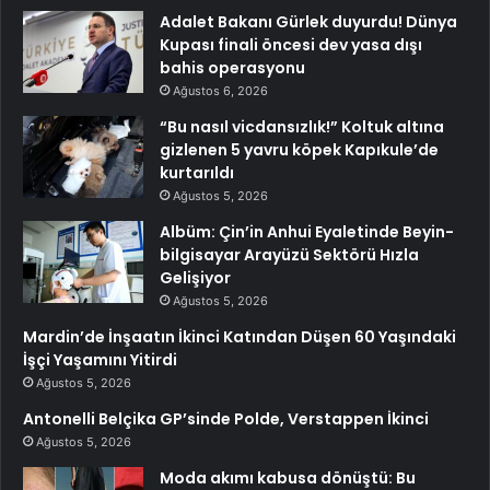
Adalet Bakanı Gürlek duyurdu! Dünya
Kupası finali öncesi dev yasa dışı
bahis operasyonu
Ağustos 6, 2026
“Bu nasıl vicdansızlık!” Koltuk altına
gizlenen 5 yavru köpek Kapıkule’de
kurtarıldı
Ağustos 5, 2026
Albüm: Çin’in Anhui Eyaletinde Beyin-
bilgisayar Arayüzü Sektörü Hızla
Gelişiyor
Ağustos 5, 2026
Mardin’de İnşaatın İkinci Katından Düşen 60 Yaşındaki
İşçi Yaşamını Yitirdi
Ağustos 5, 2026
Antonelli Belçika GP’sinde Polde, Verstappen İkinci
Ağustos 5, 2026
Moda akımı kabusa dönüştü: Bu