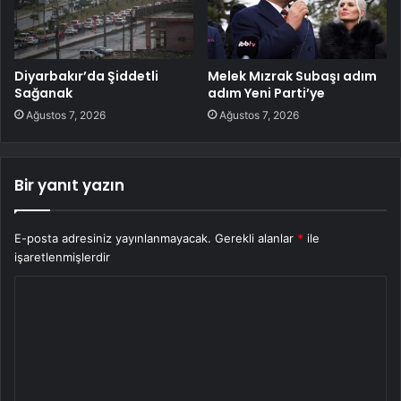
Diyarbakır’da Şiddetli
Melek Mızrak Subaşı adım
Sağanak
adım Yeni Parti’ye
Ağustos 7, 2026
Ağustos 7, 2026
Bir yanıt yazın
E-posta adresiniz yayınlanmayacak.
Gerekli alanlar
*
ile
işaretlenmişlerdir
Y
o
r
u
m