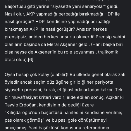
Başörtüsü gitti yerine “siyasette yeni senaryolar” geldi.
Nasıl olur, AKP yapmadığı berbatlığı bırakmadığı HDP ile
nasıl görüşür? HDP, kendisine yapmadığı berbatlığı
bırakmayan AKP ile nasıl görüşür? Ansızın herkes
prensipsiz, aniden herkes unsurlu oluverdi! Prensip sahibi
olanların başında da Meral Akşener geldi. (Hani başka biri
olsa neyse de Akşener’in bu role soyunması, trajikomik
ötesi oldu).[6]
Oysa hesap çok kolay (olabilir)! Bu ülkede genel olarak zati
öyledir ancak seçim düzlüğüne girildiği her periyotta
siyasetin prensibi, kuralı, etiği aslında ortadan kalkar. Tek
bir muvaffakiyet kriteri vardır; elde edilen sonuç. Açıktır ki
Tayyip Erdoğan, kendisinin de dediği üzere
“Kılıçdaroğlu’nun başörtüsü hamlesini kendisine verilmiş
pas olarak görmüş” ve bu pası gole dönüştürmeyi
amaçlamış. Yani başörtüsü konusunu referanduma