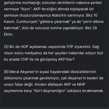
geliştirme muhtaçlığı; solcuları da kitlenin nabzına şerbet
vermeye “itiyor”. AKP tersliğini altında toplayacak bir
şemsiye oluşturulamayınca Atatürk’e sarılınıyor. Bkz 10
Kasım. Cumhuriyeti “göklere çıkarmak” ya da “yerin dibine
batırmak”, ikisi de solculuk ismine yapılabiliyor. Bkz 29
Ekim.
[5] Bir de HDP açıklaması sayesinde İYİP ziyaretini. Sağ
olsun solcu medyamız da her şeyden haberdar ediyor bizi
bu arada! CHP ile ne görüşmüş AKP’liler?
[6] Meral Akşener’in siyasi hayatındaki ilkesizliklerinin
dökümünü çıkarmak gerekmiyor, zati Akşener’in kederi de
unsur falan değil. Aniden afallayan AKP ve MHP
seçmenine karşı “Kürt düşmanlığını” sahipsiz bırakmamak.