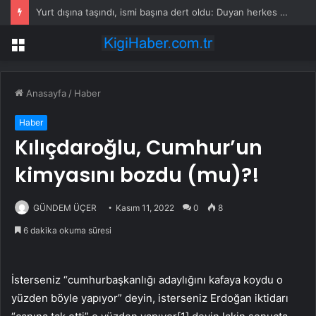
Yurt dışına taşındı, ismi başına dert oldu: Duyan herkes dalga geçiyor
Menü
Anasayfa
/
Haber
Haber
Kılıçdaroğlu, Cumhur’un
kimyasını bozdu (mu)?!
GÜNDEM ÜÇER
Kasım 11, 2022
0
8
6 dakika okuma süresi
İsterseniz “cumhurbaşkanlığı adaylığını kafaya koydu o
yüzden böyle yapıyor” deyin, isterseniz Erdoğan iktidarı