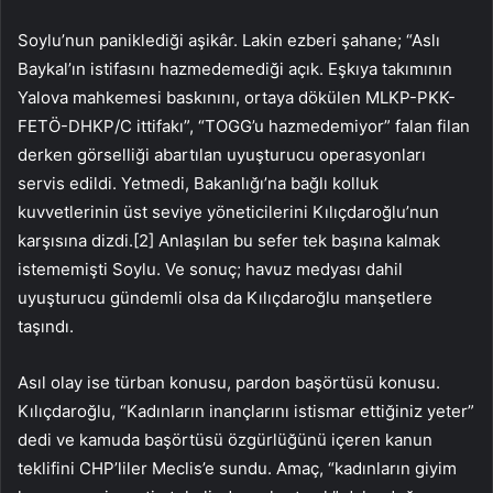
Soylu’nun paniklediği aşikâr. Lakin ezberi şahane; “Aslı
Baykal’ın istifasını hazmedemediği açık. Eşkıya takımının
Yalova mahkemesi baskınını, ortaya dökülen MLKP-PKK-
FETÖ-DHKP/C ittifakı”, “TOGG’u hazmedemiyor” falan filan
derken görselliği abartılan uyuşturucu operasyonları
servis edildi. Yetmedi, Bakanlığı’na bağlı kolluk
kuvvetlerinin üst seviye yöneticilerini Kılıçdaroğlu’nun
karşısına dizdi.[2] Anlaşılan bu sefer tek başına kalmak
istememişti Soylu. Ve sonuç; havuz medyası dahil
uyuşturucu gündemli olsa da Kılıçdaroğlu manşetlere
taşındı.
Asıl olay ise türban konusu, pardon başörtüsü konusu.
Kılıçdaroğlu, “Kadınların inançlarını istismar ettiğiniz yeter”
dedi ve kamuda başörtüsü özgürlüğünü içeren kanun
teklifini CHP’liler Meclis’e sundu. Amaç, “kadınların giyim