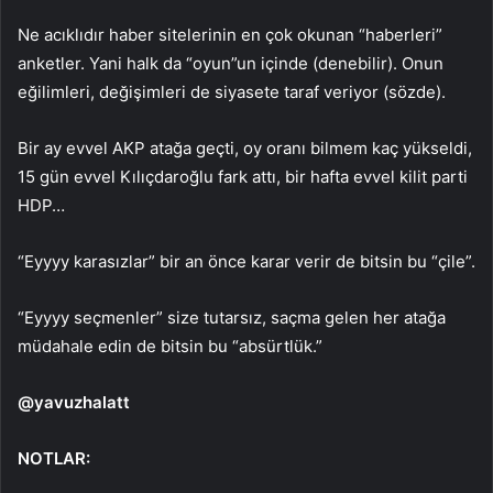
Ne acıklıdır haber sitelerinin en çok okunan “haberleri”
anketler. Yani halk da “oyun”un içinde (denebilir). Onun
eğilimleri, değişimleri de siyasete taraf veriyor (sözde).
Bir ay evvel AKP atağa geçti, oy oranı bilmem kaç yükseldi,
15 gün evvel Kılıçdaroğlu fark attı, bir hafta evvel kilit parti
HDP…
“Eyyyy karasızlar” bir an önce karar verir de bitsin bu “çile”.
“Eyyyy seçmenler” size tutarsız, saçma gelen her atağa
müdahale edin de bitsin bu “absürtlük.”
@yavuzhalatt
NOTLAR: