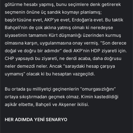
götürme hesabı yapmış, bunu seçimlere denk getirerek
seçmenin önüne üç sandık koymayı planlamış;
başörtüsüne evet, AKP’ye evet, Erdoğan’a evet. Bu taktik
Bahçeli’nin de çok aklına yatmış olmalı ki neredeyse
siyasetinin tamamını Kürt düşmanlığı üzerinden kurmuş
olmasına karşın, uygulanmasına onay vermiş. “Son derece
doğal ve doğru bir adımdır” dedi AKP’nin HDP ziyareti için.
CHP yapsaydı bu ziyareti, ne derdi acaba, daha doğrusu
neler demezdi neler. Ancak “saraydaki hesap çarşıya
uymamış” olacak ki bu hesaptan vazgeçildi.
Bu ortada şu milliyetçi geçinenlerin “omurgasızlığını”
ortaya sıkıştırmadan geçmek olmaz. Kimin kastedildiği
aşikâr elbette, Bahçeli ve Akşener ikilisi.
HER ADIMDA YENİ SENARYO