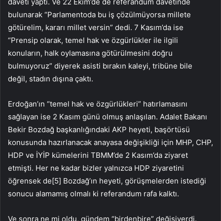
daveti yaptı. Ve 22 Ekim’de de referandum davetinde
bulunarak “Parlamentoda bu iş çözülmüyorsa millete
götürelim, kararı millet versin” dedi. 7 Kasım’da ise
“Prensip olarak, temel hak ve özgürlükler ile ilgili
konuların, halk oylamasına götürülmesini doğru
bulmuyoruz” diyerek asisti bırakın kaleyi, tribüne bile
değil, stadın dışına çaktı.
Erdoğan’ın “temel hak ve özgürlükleri” hatırlamasını
sağlayan ise 2 Kasım günü olmuş anlaşılan. Adalet Bakanı
Bekir Bozdağ başkanlığındaki AKP heyeti, başörtüsü
konusunda hazırlanacak anayasa değişikliği için MHP, CHP,
HDP ve İYİP kümelerini TBMM’de 2 Kasım’da ziyaret
etmişti. Her ne kadar bizler yalnızca HDP ziyaretini
öğrensek de[5] Bozdağ’ın heyeti, görüşmelerden istediği
sonucu alamamış olmalı ki referandum rafa kalktı.
Ve sonra ne mi oldu, gündem “birdenbire” değişiverdi.