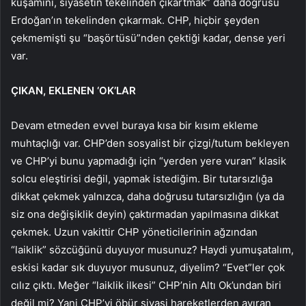
kuşamını, siyasetin tekelinden çıkartmak” daha doğrusu
Erdoğan’ın tekelinden çıkarmak. CHP, hiçbir şeyden
çekmemişti şu “başörtüsü”nden çektiği kadar, dense yeri
var.
ÇIKAN, EKLENEN ‘OK’LAR
Devam etmeden evvel buraya kısa bir kısım ekleme
muhtaçlığı var. CHP’den sosyalist bir çizgi/tutum bekleyen
ve CHP’yi bunu yapmadığı için “yerden yere vuran” klasik
solcu eleştirisi değil, yapmak istediğim. Bir tutarsızlığa
dikkat çekmek yalnızca, daha doğrusu tutarsızlığın (ya da
siz ona değişiklik deyin) çaktırmadan yapılmasına dikkat
çekmek. Uzun vakittir CHP yöneticilerinin ağzından
“laiklik” sözcüğünü duyuyor musunuz? Haydi yumuşatalım,
eskisi kadar sık duyuyor musunuz, diyelim? “Evet”ler çok
cılız çıktı. Meğer “laiklik ilkesi” CHP’nin Altı Ok’undan biri
değil mi? Yani CHP’yi öbür siyasi hareketlerden ayıran