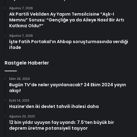
Ağustos 7, 2026
Ak Partili Vekilden Ay Yapım Temsilcisine “Aşk-I
Memnu” Sorusu: “Gençliğe ya da Aileye Nasıl Bir Artı
Katkınız Oldu?”
Ağustos 7, 2026
İşte Fatih Portakal’ın Ahbap soruşturmasında verdiği
ifade
Rastgele Haberler
Ekim 26, 2024
Bugün TV’de neler yayınlanacak? 24 Ekim 2024 yayın
akışı!
Eylül 14, 2025
Hazine’den iki devlet tahvili ihalesi daha
Ağustos 20, 2025
12 bin yıldır uyuyan fay uyandı: 7.5’ten büyük bir
deprem üretme potansiyeli taşıyor