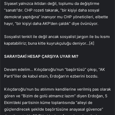
Siyaset yalnızca iktidarı değil, toplumu da değiştirme
“sanatı”dır. CHP rozeti takarak, “bir kişiyi daha sosyal
demokrat yaptığına” inanıyor mu CHP yöneticileri, elbette
hayır, “bir kişiyi daha AKP’den çaldık” diye övünüyor.
Sosyalist tenkit ile değil ancak sosyalist jargon ile bu kısmı
kapatabiliriz; buna kitle kuyrukçuluğu deniyor…[4]
SARAYDAKİ HESAP ÇARŞIYA UYAR MI?
Devam edelim… Kılıçdaroğlu’nun “başörtüsü” çıkışı, “AK
Parti”liler de kabul etsin, Erdoğan’ın ezberini bozdu.
Kılıçdaroğlu’nun bu atılımını kendilerine verilmiş pas olarak
gören ve “Bizim de golü atmamız lazım” diyen Erdoğan, 5
Ekim’deki partisinin küme toplantısında “aileyi de
güçlendirecek şekilde başörtüsüne anayasal güvence”