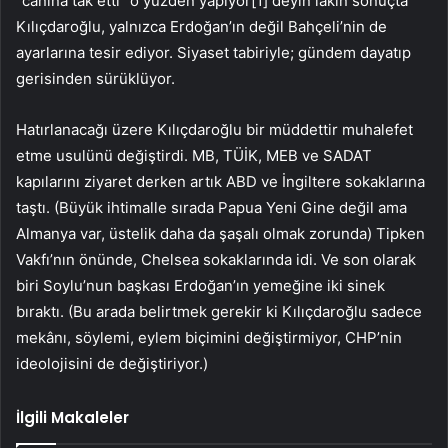
“canına tak etti” o yüzden yapıyor[1] deyin lakin sonuçta
Kılıçdaroğlu, yalnızca Erdoğan’ın değil Bahçeli’nin de
ayarlarına tesir ediyor. Siyaset tabiriyle; gündem dayatıp
gerisinden sürüklüyor.
Hatırlanacağı üzere Kılıçdaroğlu bir müddettir muhalefet
etme usulünü değiştirdi. MB, TÜİK, MEB ve SADAT
kapılarını ziyaret derken artık ABD ve İngiltere sokaklarına
taştı. (Büyük ihtimalle sırada Papua Yeni Gine değil ama
Almanya var, üstelik daha da şaşalı olmak zorunda) Tipken
Vakfı’nın önünde, Chelsea sokaklarında idi. Ve son olarak
biri Soylu’nun başkası Erdoğan’ın yemeğine iki sinek
bıraktı. (Bu arada belirtmek gerekir ki Kılıçdaroğlu sadece
mekânı, söylemi, eylem biçimini değiştirmiyor, CHP’nin
ideolojisini de değiştiriyor.)
İlgili Makaleler