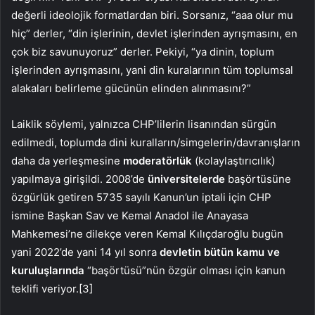
değerli ideolojik formatlardan biri. Sorsanız, “aaa olur mu
hiç” derler, “din işlerinin, devlet işlerinden ayrışmasını, en
çok biz savunuyoruz” derler. Pekiyi, “ya dinin, toplum
işlerinden ayrışmasını, yani din kuralarının tüm toplumsal
alakaları belirleme gücünün elinden alınmasını?”
Laiklik söylemi, yalnızca CHP’lilerin lisanından sürgün
edilmedi, toplumda dini kuralların/simgelerin/davranışların
daha da yerleşmesine
moderatörlük
(kolaylaştırıcılık)
yapılmaya girişildi. 2008’de
üniversitelerde
başörtüsüne
özgürlük getiren 5735 sayılı Kanun’un iptali için CHP
ismine Başkan Sav ve Kemal Anadol ile Anayasa
Mahkemesi’ne dilekçe veren Kemal Kılıçdaroğlu bugün
yani 2022’de yani 14 yıl sonra
devletin bütün kamu ve
kuruluşlarında
“başörtüsü”nün özgür olması için kanun
teklifi veriyor.[3]