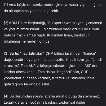
[1] Ama böyle derseniz, neden şimdiye kadar yapmadığına
da bir açıklama yapmanız gerekir.
[2] KOM Daire Başkanlığı, “Bu operasyonları yanlış anlamak
ve yorumlamak kusurlu bir zekanın değil özürlü bir ruhun
belirtisi” açıklaması yaptı. Kullanılan lisan, büsbütün
bilgilendirme hedefli olmuş!
[3] Bu tıp “hatırlatmalar”, CHP kitlesi tarafından “haince”
değerlendirmeye çok müsait elbette. Klasik tavır şu; “şimdi
sırası mı? Tam AKP’yi köşeye sıkıştırmışken tam AKP’den
iktidarı alacakken”… Tam da bu “hoşgörü”nün, CHP
yöneticilerini hesap vermez, tutarsız ve “başıboş” hale
getirdiğinin farkında olsalar!
[4] Bu durumdan sosyalistlerin muaf olduğu da söylemez.
Legallik arayışı, çoğalma baskısı, toplumsal ilgileri