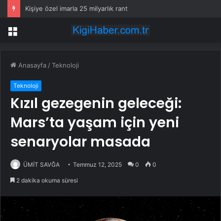
Kişiye özel imarla 25 milyarlık rant
Menü
Anasayfa
/
Teknoloji
Teknoloji
Kızıl gezegenin geleceği:
Mars’ta yaşam için yeni
senaryolar masada
ÜMİT SAVĞA
Temmuz 12, 2025
0
0
2 dakika okuma süresi