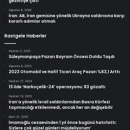
gezintiye çıktı
Ağustos 8, 2026
İran: AB, İran gemisine yönelik Ukrayna saldırısına karşı
kararlı adımlar atmalı
Rastgele Haberler
Haziran 5, 2025
Süleymanpaşa Pazarı Bayram Öncesi Doldu Taşdı
Ağustos 8, 2023
2023 Otomobil ve Hafif Ticari Araç Pazarı %63,1 Arttı
Haziran 27, 2024
13 ilde ‘Narkoçelik-24’ operasyonu: 83 gözaltı
Haziran 13, 2025
İran’a yönelik İsrail saldırılarından Basra Körfezi
taşımacılığı etkilenmedi, ancak her an değişebilir
Mart 31, 2025
İmamoğlu cezaevinden 1 yıl önce bugünü hatırlattı:
Sizlere çok güzel günleri müjdeliyorum’