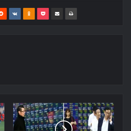
erest
Reddit
VKontakte
Odnoklassniki
Pocket
E-Posta ile paylaş
Yazdır