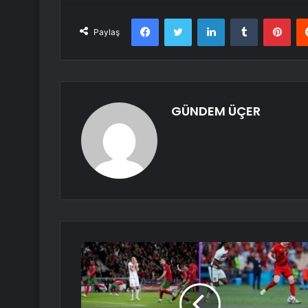
Facebook
Twitter
LinkedIn
Tumblr
Pint
Paylaş
GÜNDEM ÜÇER