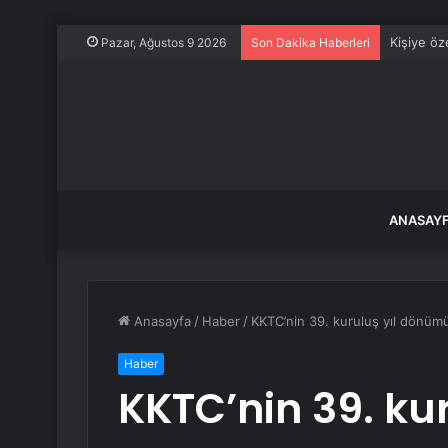
Kişiye öze
Pazar, Ağustos 9 2026
Son Dakika Haberleri
ANASAY
Anasayfa
/
Haber
/
KKTC’nin 39. kuruluş yıl dönümü
Haber
KKTC’nin 39. ku