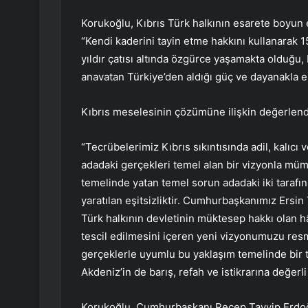
Korukoğlu, Kıbrıs Türk halkının esarete boyun e
“Kendi kaderini tayin etme hakkını kullanarak 1
yıldır çatısı altında özgürce yaşamakta olduğu,
anavatan Türkiye’den aldığı güç ve dayanakla e
Kıbrıs meselesinin çözümüne ilişkin değerlend
“Tecrübelerimiz Kıbrıs sıkıntısında adil, kalıcı
adadaki gerçekleri temel alan bir vizyonla mümk
temelinde yatan temel sorun adadaki iki tarafın
yaratılan eşitsizliktir. Cumhurbaşkanımız Ersin
Türk halkının devletinin müktesep hakkı olan h
tescil edilmesini içeren yeni vizyonumuzu res
gerçeklerle uyumlu bu yaklaşım temelinde bir ta
Akdeniz’in de barış, refah ve istikrarına değerli 
Korukoğlu, Cumhurbaşkanı Recep Tayyip Erdoğan