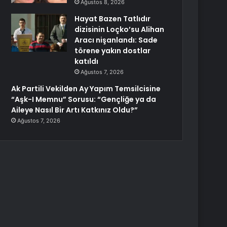
Ağustos 8, 2026
Hayat Bazen Tatlıdır
dizisinin Loçko’su Alihan
Aracı nişanlandı: Sade
törene yakın dostlar
katıldı
Ağustos 7, 2026
Ak Partili Vekilden Ay Yapım Temsilcisine
“Aşk-I Memnu” Sorusu: “Gençliğe ya da
Aileye Nasıl Bir Artı Katkınız Oldu?”
Ağustos 7, 2026