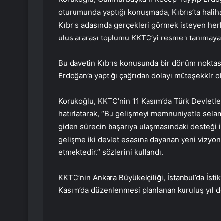
oturumunda yaptığı konuşmada, Kıbrıs’ta haliha
Kıbrıs adasında gerçekleri görmek isteyen herke
uluslararası toplumu KKTC’yi resmen tanımaya d
Bu davetin Kıbrıs konusunda bir dönüm nokta
Erdoğan’a yaptığı çağrıdan dolayı müteşekkir old
Korukoğlu, KKTC’nin 11 Kasım’da Türk Devletleri
hatırlatarak, “Bu gelişmeyi memnuniyetle selam
giden sürecin başarıya ulaşmasındaki desteği 
gelişme iki devlet esasına dayanan yeni vizyo
etmektedir.” sözlerini kullandı.
KKTC’nin Ankara Büyükelçiliği, İstanbul’da İsti
Kasım’da düzenlenmesi planlanan kuruluş yıl d