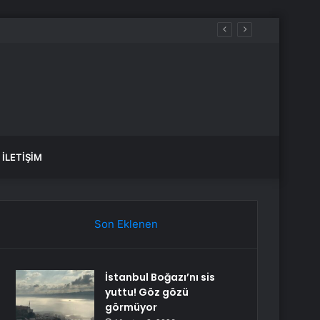
İLETIŞIM
Son Eklenen
İstanbul Boğazı’nı sis
yuttu! Göz gözü
görmüyor