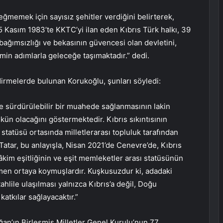
ğmemek için sayısız şehitler verdiğini belirterek,
5 Kasım 1983’te KKTC’yi ilan eden Kıbrıs Türk halkı, 39
 bağımsızlığı ve bekasının güvencesi olan devletini,
min adımlarla geleceğe taşımaktadır.” dedi.
irmelerde bulunan Korukoğlu, şunları söyledi:
 ve sürdürülebilir bir muahede sağlanmasının lakin
ün olacağını göstermektedir. Kıbrıs sıkıntısının
 statüsü ortasında milletlerarası topluluk tarafından
 Tatar, bu anlayışla, Nisan 2021’de Cenevre’de, Kıbrıs
âkim eşitliğinin ve eşit memleketler arası statüsünün
men ortaya koymuşlardır. Kuşkusuzdur ki, adadaki
hlile ulaşılması yalnızca Kıbrıs’a değil, Doğu
katkılar sağlayacaktır.”
’ın Birleşmiş Milletler Genel Kurulu’nun 77.