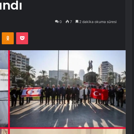
andı
0
7
2 dakika okuma süresi
VKontakte
Odnoklassniki
Pocket