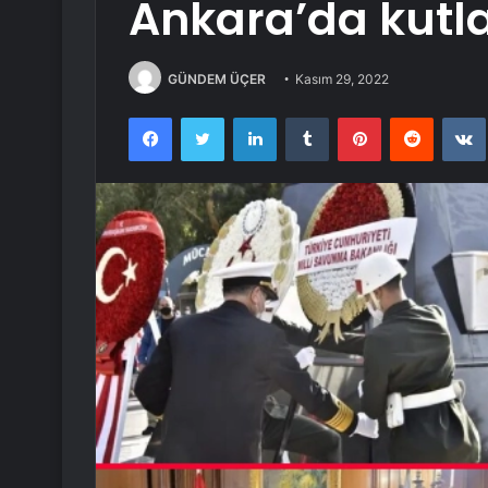
Ankara’da kutl
GÜNDEM ÜÇER
Kasım 29, 2022
Facebook
Twitter
LinkedIn
Tumblr
Pinterest
Reddit