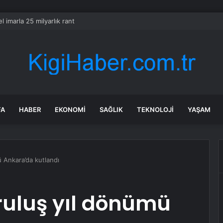
l imarla 25 milyarlık rant
FA
HABER
EKONOMI
SAĞLIK
TEKNOLOJI
YAŞAM
 Ankara’da kutlandı
ruluş yıl dönümü