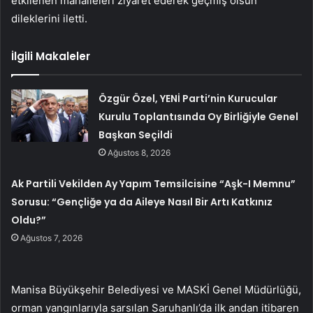
etkilenen mahalleleri ziyaret ederek geçmiş olsun
dileklerini iletti.
İlgili Makaleler
Özgür Özel, YENİ Parti’nin Kurucular
Kurulu Toplantısında Oy Birliğiyle Genel
Başkan Seçildi
Ağustos 8, 2026
Ak Partili Vekilden Ay Yapım Temsilcisine “Aşk-I Memnu”
Sorusu: “Gençliğe ya da Aileye Nasıl Bir Artı Katkınız
Oldu?”
Ağustos 7, 2026
Manisa Büyükşehir Belediyesi ve MASKİ Genel Müdürlüğü,
orman yangınlarıyla sarsılan Saruhanlı’da ilk andan itibaren