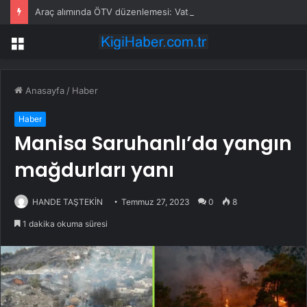
Araç alımında ÖTV düzenlemesi: Vatandaşlar bayilere akın etti
Menü
Anasayfa
/
Haber
Haber
Manisa Saruhanlı’da yangın
mağdurları yanı
HANDE TAŞTEKİN
Temmuz 27, 2023
0
8
1 dakika okuma süresi