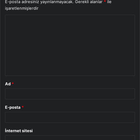
E-posta adresiniz yayınlanmayacak.
Gerekli alanlar
*
ile
işaretlenmişlerdir
Y
o
r
u
m
*
Ad
*
E-posta
*
İnternet sitesi