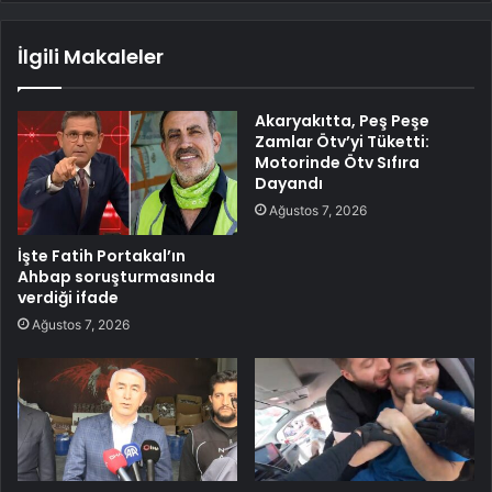
İlgili Makaleler
Akaryakıtta, Peş Peşe
Zamlar Ötv’yi Tüketti:
Motorinde Ötv Sıfıra
Dayandı
Ağustos 7, 2026
İşte Fatih Portakal’ın
Ahbap soruşturmasında
verdiği ifade
Ağustos 7, 2026