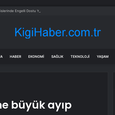
islerinde Engelli Dostu Yenileme
FA
HABER
EKONOMI
SAĞLIK
TEKNOLOJI
YAŞAM
ne büyük ayıp