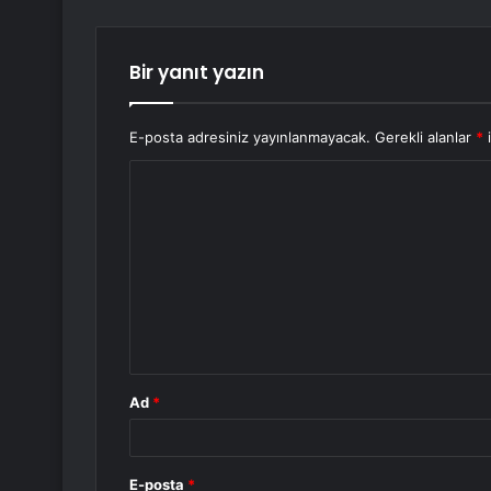
Bir yanıt yazın
E-posta adresiniz yayınlanmayacak.
Gerekli alanlar
*
i
Y
o
r
u
m
*
Ad
*
E-posta
*