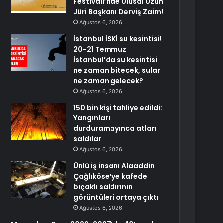
Festivali’nde Ulusal Uzun
Jüri Başkanı Derviş Zaim!
Ağustos 6, 2026
İstanbul İSKİ su kesintisi!
20-21 Temmuz
İstanbul’da su kesintisi
ne zaman bitecek, sular
ne zaman gelecek?
Ağustos 6, 2026
150 bin kişi tahliye edildi:
Yangınları
durduramayınca atları
saldılar
Ağustos 6, 2026
Ünlü iş insanı Alaaddin
Çağlıköse’ye kafede
bıçaklı saldırının
görüntüleri ortaya çıktı
Ağustos 6, 2026