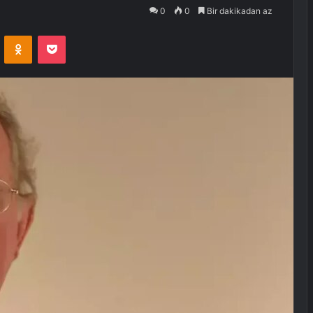
0
0
Bir dakikadan az
VKontakte
Odnoklassniki
Pocket