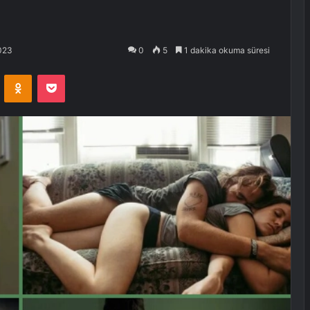
023
0
5
1 dakika okuma süresi
VKontakte
Odnoklassniki
Pocket