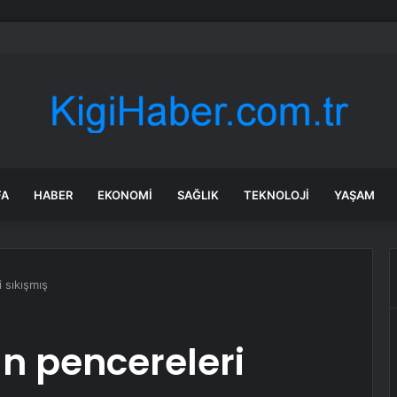
e Uyuşturucu Operasyonu: 1.7 Milyon Hap Ele Geçirildi
FA
HABER
EKONOMI
SAĞLIK
TEKNOLOJI
YAŞAM
 sıkışmış
n pencereleri