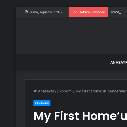
Kocaeli’d
Cuma, Ağustos 7 2026
Son Dakika Haberleri
ANASAY
Anasayfa
/
Ekonomi
/
My First Home’un pencereleri
Ekonomi
My First Home’u