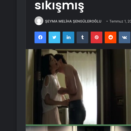
sıkışmış
ŞEYMA MELİHA ŞENGÜLEROĞLU
Temmuz 1, 2
Facebook
Twitter
LinkedIn
Tumblr
Pinterest
Reddit