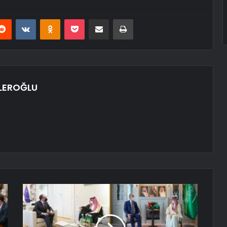
erest
Reddit
VKontakte
Odnoklassniki
Pocket
E-Posta ile paylaş
Yazdır
LEROĞLU