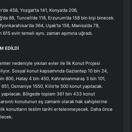
ir’de 458, Yozgat’ta 141, Konya’da 206,
’da 88, Tunceli’de 118, Erzurum’da 158 bin kişi binecek.
fyonkarahisar’da 364, Uşak’ta 158, Manisa’da 78,
 615 evin temeli aynı. zaman aşımına uğradı.
M EDİLDİ
r nedeniyle yıkılan evler ile İlk Konut Projesi
liyor. Sosyal konut kapsamında Gaziantep 10 bin 24,
 bin 800, Hatay 4 bin 450, Kahramanmaraş 3 bin 101,
 651, Osmaniye 1550, Kilis’te 500 konut yapılacak.
vi yapılacak. Bölgede toplam 361 bin 433 konut
 sarsıntı konutunun eş zamanlı olarak hak sahiplerine
ilk konutların teslim tarihi ertelenmeyecek. Daha önce
ilecek.