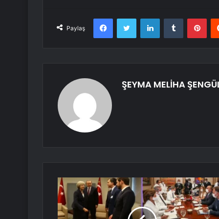
Facebook
Twitter
LinkedIn
Tumblr
Pint
Paylaş
ŞEYMA MELİHA ŞENGÜ