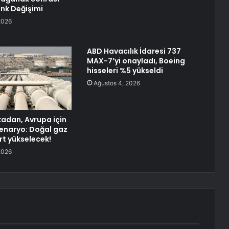
nk Değişimi
2026
ABD Havacılık İdaresi 737
MAX-7’yi onayladı, Boeing
hisseleri %5 yükseldi
Ağustos 4, 2026
kadan, Avrupa için
enaryo: Doğal gaz
ert yükselecek!
2026