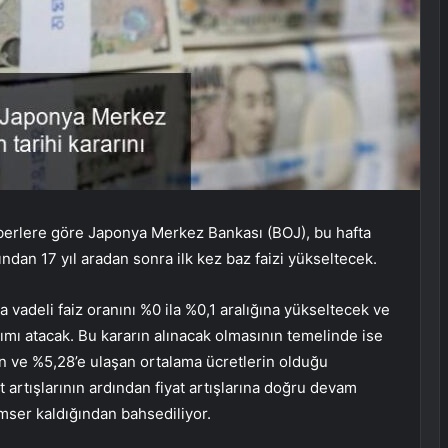
erlere göre Japonya Merkez Bankası (BOJ), bu hafta
dından 17 yıl aradan sonra ilk kez baz
faizi
yükseltecek.
vadeli faiz oranını %0 ila %0,1 aralığına yükseltecek ve
adımı atacak. Bu kararın alınacak olmasının temelinde ise
n ve %5,28’e ulaşan ortalama ücretlerin olduğu
t artışlarının ardından fiyat artışlarına doğru devam
mser kaldığından bahsediliyor.