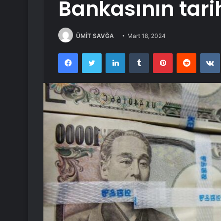
Bankasının tarih
ÜMİT SAVĞA
Mart 18, 2024
Facebook
Twitter
LinkedIn
Tumblr
Pinterest
Reddit