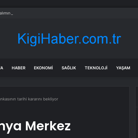
alımında ÖTV düzenlemesi: Vatandaşlar bayilere akın etti
FA
HABER
EKONOMI
SAĞLIK
TEKNOLOJI
YAŞAM
kasının tarihi kararını bekliyor
onya Merkez