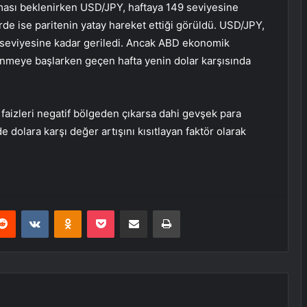
kması beklenirken
USD/JPY
, haftaya 149 seviyesine
de ise paritenin yatay hareket ettiği görüldü. USD/JPY,
6 seviyesine kadar geriledi. Ancak ABD ekonomik
lenmeye başlarken geçen hafta yenin dolar karşısında
faizleri negatif bölgeden çıkarsa dahi gevşek para
dolara karşı değer artışını kısıtlayan faktör olarak
erest
Reddit
VKontakte
Odnoklassniki
Pocket
E-Posta ile paylaş
Yazdır