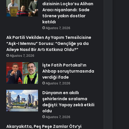
dizisinin Loçko’su Alihan
Aracı nişanlandı: Sade
törene yakın dostlar
katıldı
Ağustos 7, 2026
Ak Partili Vekilden Ay Yapım Temsilcisine
“Aşk-I Memnu” Sorusu: “Gençliğe ya da
Aileye Nasıl Bir Artı Katkınız Oldu?”
Ağustos 7, 2026
İşte Fatih Portakal’ın
Ahbap soruşturmasında
verdiği ifade
Ağustos 7, 2026
Dünyanın en akıllı
şehirlerinde sıralama
değişti: Yapay zekâ etkili
oldu
Ağustos 7, 2026
Akaryakıtta, Peş Peşe Zamlar Ötv’yi