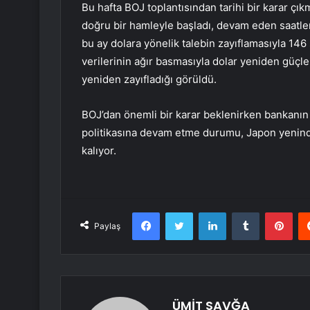
Bu hafta BOJ toplantısından tarihi bir karar çı
doğru bir hamleyle başladı, devam eden saatler
bu ay dolara yönelik talebin zayıflamasıyla 14
verilerinin ağır basmasıyla dolar yeniden güç
yeniden zayıfladığı görüldü.
BOJ’dan önemli bir karar beklenirken bankanın 
politikasına devam etme durumu, Japon yeninde 
kalıyor.
Facebook
Twitter
LinkedIn
Tumblr
Pint
Paylaş
ÜMİT SAVĞA