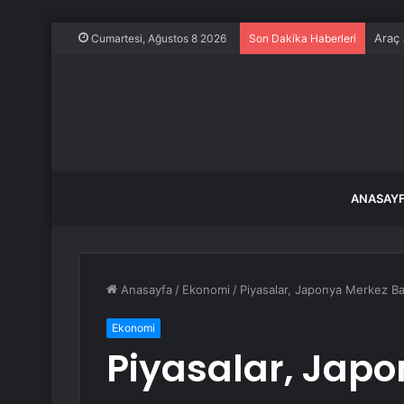
Araç 
Cumartesi, Ağustos 8 2026
Son Dakika Haberleri
ANASAY
Anasayfa
/
Ekonomi
/
Piyasalar, Japonya Merkez Ban
Ekonomi
Piyasalar, Jap