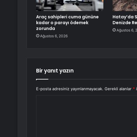
Araç sahipleri cuma gününe
Hatay’da 
kadar o parayı ödemek
Denizde Re
zorunda
Ağustos 6, 
Ağustos 6, 2026
Bir yanıt yazın
E-posta adresiniz yayınlanmayacak.
Gerekli alanlar
*
i
Y
o
r
u
m