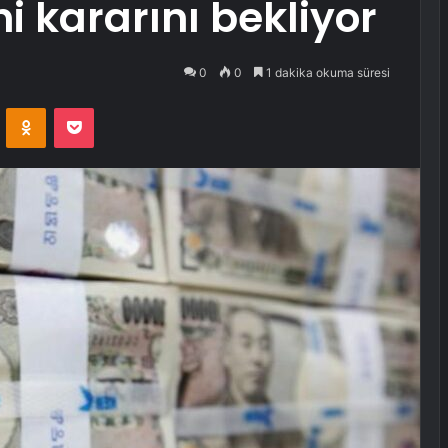
i kararını bekliyor
0
0
1 dakika okuma süresi
VKontakte
Odnoklassniki
Pocket