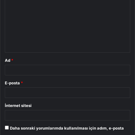
o
r
u
m
*
Ad
*
E-posta
*
İnternet sitesi
Daha sonraki yorumlarımda kullanılması için adım, e-posta