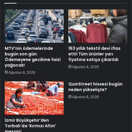
MTV’nin ödemelerinde
163 yıllık tekstil devi iflas
bugün son gün:
etti! Tüm ürünler yarı
Ödemeyene gecikme faizi
fiyatına satışa çıkarıldı
yağacak!
Ağustos 8, 2026
Ağustos 8, 2026
QuinStreet hissesi bugün
neden yükselişte?
Ağustos 8, 2026
İzmir Büyükşehir’den
Torbalı’da ‘Kırmızı Altın’
mesaisi