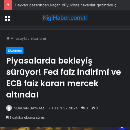
Hayvan pazarından kaçan büyükbaş havanlar gezintiye çıktı
Menü
Anasayfa
/
Ekonomi
Ekonomi
Piyasalarda bekleyiş
sürüyor! Fed faiz indirimi ve
ECB faiz kararı mercek
altında!
NURCAN BAYRAM
Haziran 7, 2024
0
0
1 dakika okuma süresi