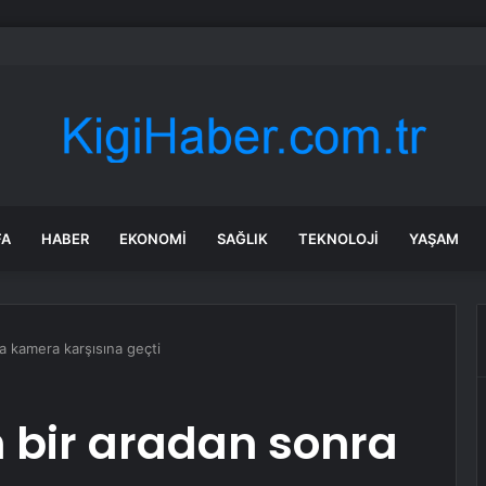
e Uyuşturucu Operasyonu: 1.7 Milyon Hap Ele Geçirildi
FA
HABER
EKONOMI
SAĞLIK
TEKNOLOJI
YAŞAM
a kamera karşısına geçti
 bir aradan sonra