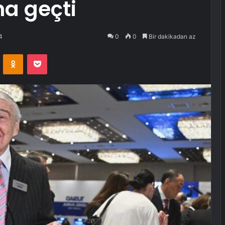
a geçti
4
0
0
Bir dakikadan az
VKontakte
Odnoklassniki
Pocket