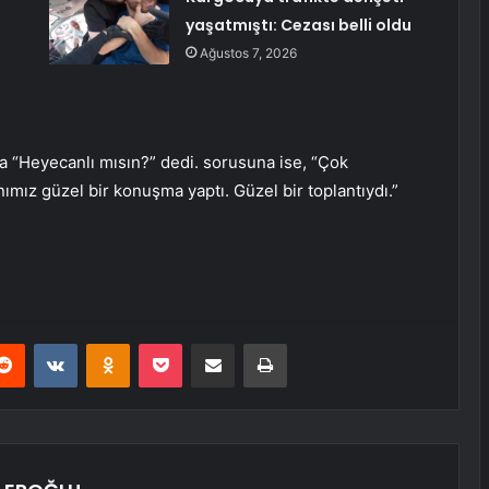
yaşatmıştı: Cezası belli oldu
Ağustos 7, 2026
na “Heyecanlı mısın?” dedi. sorusuna ise, “Çok
ımız güzel bir konuşma yaptı. Güzel bir toplantıydı.”
erest
Reddit
VKontakte
Odnoklassniki
Pocket
E-Posta ile paylaş
Yazdır