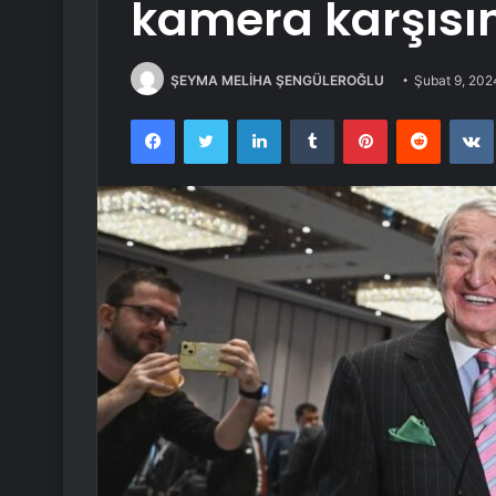
kamera karşısın
ŞEYMA MELİHA ŞENGÜLEROĞLU
Şubat 9, 202
Facebook
Twitter
LinkedIn
Tumblr
Pinterest
Reddit