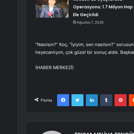
Operasyonu: 1.7 Milyon Hap
Ele Geçirildi
Ağustos 7, 2026
“Nasılsın?” Koç, “İyiyim, sen nasılsın?” sorusu
heyecanlıyım, çok güzel bir sonuç aldık. Başkan
(HABER MERKEZİ)
Facebook
Twitter
LinkedIn
Tumblr
Pint
Paylaş