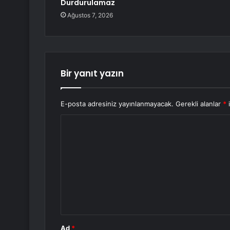
Durdurulamaz
Ağustos 7, 2026
Bir yanıt yazın
E-posta adresiniz yayınlanmayacak.
Gerekli alanlar
*
i
Y
o
r
u
m
*
Ad
*