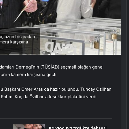
şadamları Derneği’nin (TÜSİAD) seçmeli olağan genel
 sonra kamera karşısına geçti
lu Başkanı Ömer Aras da hazır bulundu. Tuncay Özilhan
 Rahmi Koç da Özilhan’a teşekkür plaketini verdi.
Kargocuya trafikte dehşeti