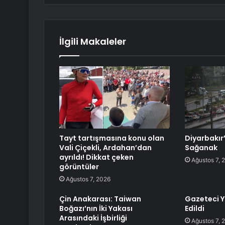
İlgili Makaleler
Tayt tartışmasına konu olan
Diyarbakır
Vali Çiçekli, Ardahan’dan
Sağanak
ayrıldı! Dikkat çeken
Ağustos 7, 
görüntüler
Ağustos 7, 2026
Çin Anakarası: Taiwan
Gazeteci Yı
Boğazı’nın İki Yakası
Edildi
Arasındaki İşbirliği
Ağustos 7, 