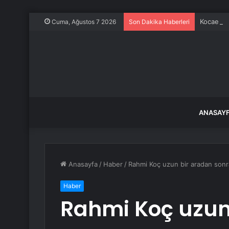
Kocaeli’d
Cuma, Ağustos 7 2026
Son Dakika Haberleri
ANASAY
Anasayfa
/
Haber
/
Rahmi Koç uzun bir aradan sonr
Haber
Rahmi Koç uzun