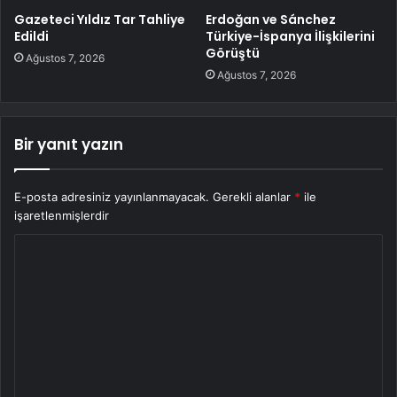
Gazeteci Yıldız Tar Tahliye
Erdoğan ve Sánchez
Edildi
Türkiye-İspanya İlişkilerini
Görüştü
Ağustos 7, 2026
Ağustos 7, 2026
Bir yanıt yazın
E-posta adresiniz yayınlanmayacak.
Gerekli alanlar
*
ile
işaretlenmişlerdir
Y
o
r
u
m
*