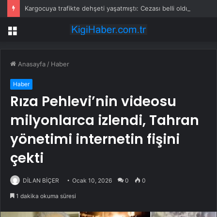
Kargocuya trafikte dehşeti yaşatmıştı: Cezası belli oldu
Menü
Anasayfa
/
Haber
Haber
Rıza Pehlevi’nin videosu
milyonlarca izlendi, Tahran
yönetimi internetin fişini
çekti
DİLAN BİÇER
Ocak 10, 2026
0
0
1 dakika okuma süresi