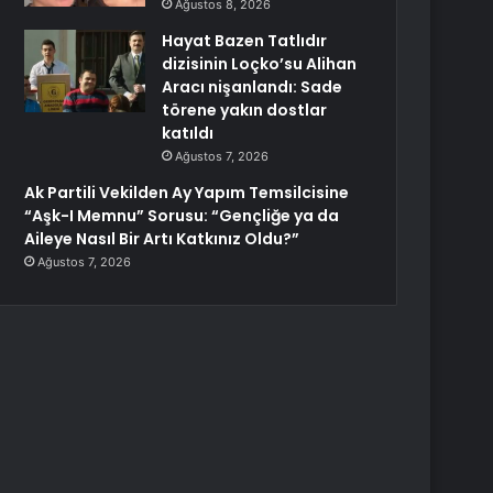
Ağustos 8, 2026
Hayat Bazen Tatlıdır
dizisinin Loçko’su Alihan
Aracı nişanlandı: Sade
törene yakın dostlar
katıldı
Ağustos 7, 2026
Ak Partili Vekilden Ay Yapım Temsilcisine
“Aşk-I Memnu” Sorusu: “Gençliğe ya da
Aileye Nasıl Bir Artı Katkınız Oldu?”
Ağustos 7, 2026