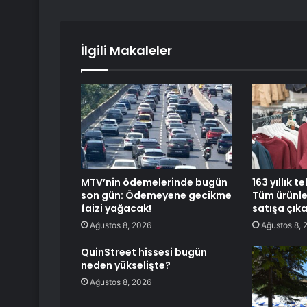
İlgili Makaleler
MTV’nin ödemelerinde bugün
163 yıllık te
son gün: Ödemeyene gecikme
Tüm ürünler
faizi yağacak!
satışa çıka
Ağustos 8, 2026
Ağustos 8, 
QuinStreet hissesi bugün
neden yükselişte?
Ağustos 8, 2026