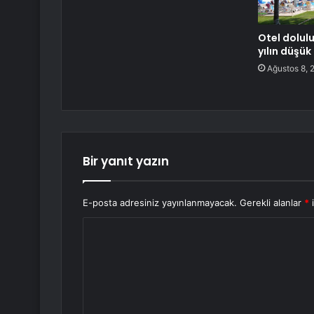
Otel dolul
yılın düşük
Ağustos 8, 
Bir yanıt yazın
E-posta adresiniz yayınlanmayacak.
Gerekli alanlar
*
i
Y
o
r
u
m