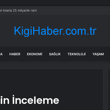
l imarla 25 milyarlık rant
FA
HABER
EKONOMI
SAĞLIK
TEKNOLOJI
YAŞAM
çin İnceleme