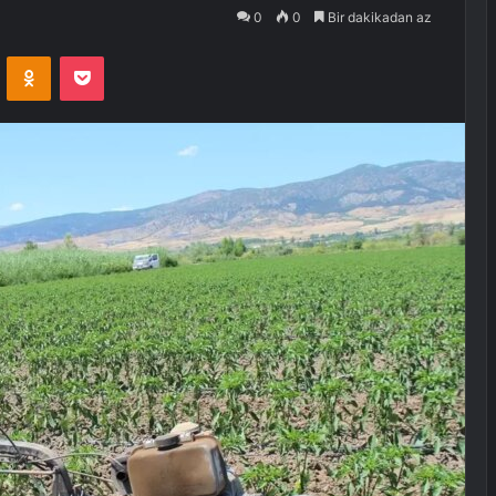
0
0
Bir dakikadan az
VKontakte
Odnoklassniki
Pocket