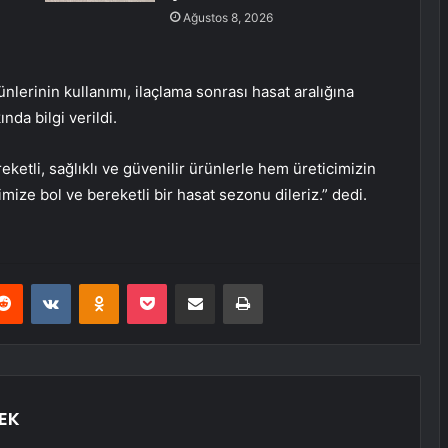
Ağustos 8, 2026
nlerinin kullanımı, ilaçlama sonrası hasat aralığına
nda bilgi verildi.
ketli, sağlıklı ve güvenilir ürünlerle hem üreticimizin
mize bol ve bereketli bir hasat sezonu dileriz.” dedi.
erest
Reddit
VKontakte
Odnoklassniki
Pocket
E-Posta ile paylaş
Yazdır
EK