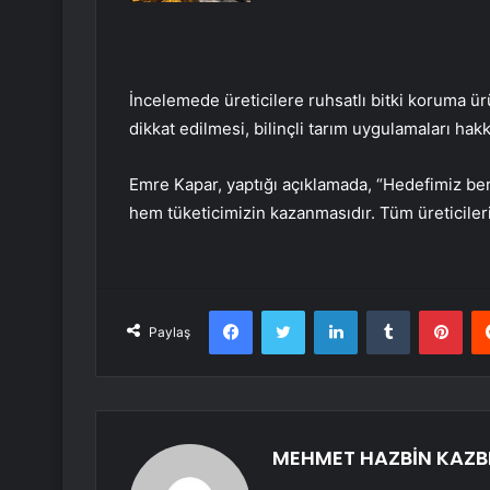
İncelemede üreticilere ruhsatlı bitki koruma ürü
dikkat edilmesi, bilinçli tarım uygulamaları hakkı
Emre Kapar, yaptığı açıklamada, “Hedefimiz bere
hem tüketicimizin kazanmasıdır. Tüm üreticileri
Facebook
Twitter
LinkedIn
Tumblr
Pint
Paylaş
MEHMET HAZBİN KAZB