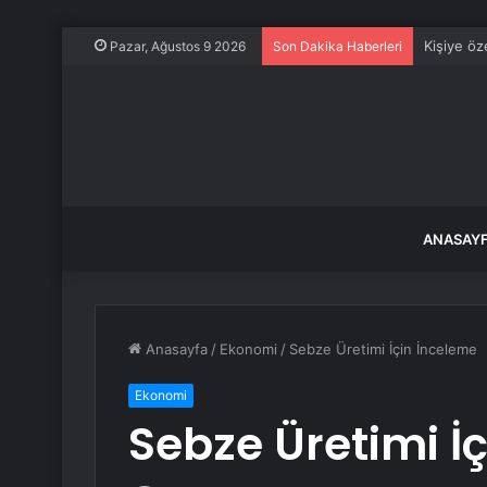
Kişiye öze
Pazar, Ağustos 9 2026
Son Dakika Haberleri
ANASAY
Anasayfa
/
Ekonomi
/
Sebze Üretimi İçin İnceleme
Ekonomi
Sebze Üretimi İ