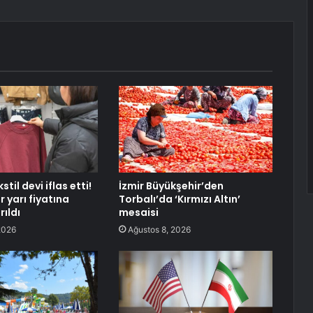
kstil devi iflas etti!
İzmir Büyükşehir’den
 yarı fiyatına
Torbalı’da ‘Kırmızı Altın’
rıldı
mesaisi
2026
Ağustos 8, 2026