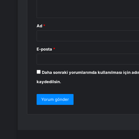
*
Ad
*
E-posta
*
Daha sonraki yorumlarımda kullanılması için adı
kaydedilsin.