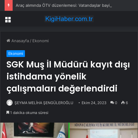
Araç alımında ÖTV düzenlemesi: Vatandaşlar bayilere akın etti
Menü
Anasayfa
/
Ekonomi
Ekonomi
SGK Muş İl Müdürü kayıt dışı
istihdama yönelik
çalışmaları değerlendirdi
ŞEYMA MELİHA ŞENGÜLEROĞLU
Ekim 24, 2023
0
6
1 dakika okuma süresi