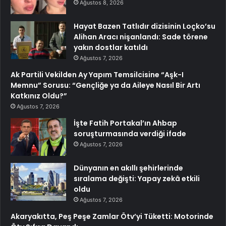
Ağustos 8, 2026
Hayat Bazen Tatlıdır dizisinin Loçko’su
Alihan Aracı nişanlandı: Sade törene
yakın dostlar katıldı
Ağustos 7, 2026
Ak Partili Vekilden Ay Yapım Temsilcisine “Aşk-I
Memnu” Sorusu: “Gençliğe ya da Aileye Nasıl Bir Artı
Katkınız Oldu?”
Ağustos 7, 2026
İşte Fatih Portakal’ın Ahbap
soruşturmasında verdiği ifade
Ağustos 7, 2026
Dünyanın en akıllı şehirlerinde
sıralama değişti: Yapay zekâ etkili
oldu
Ağustos 7, 2026
Akaryakıtta, Peş Peşe Zamlar Ötv’yi Tüketti: Motorinde