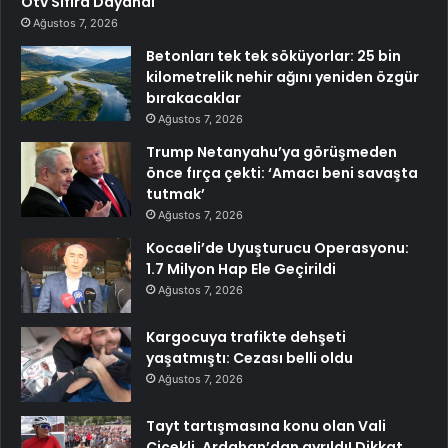
Ötv Sıfıra Dayandı
Ağustos 7, 2026
Betonları tek tek söküyorlar: 25 bin
kilometrelik nehir ağını yeniden özgür
bırakacaklar
Ağustos 7, 2026
Trump Netanyahu’ya görüşmeden
önce fırça çekti: ‘Amacı beni savaşta
tutmak’
Ağustos 7, 2026
Kocaeli’de Uyuşturucu Operasyonu:
1.7 Milyon Hap Ele Geçirildi
Ağustos 7, 2026
Kargocuya trafikte dehşeti
yaşatmıştı: Cezası belli oldu
Ağustos 7, 2026
Tayt tartışmasına konu olan Vali
Çiçekli, Ardahan’dan ayrıldı! Dikkat