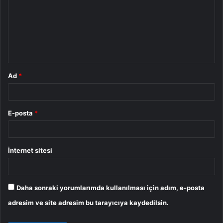
r
u
m
*
Ad
*
E-posta
*
İnternet sitesi
Daha sonraki yorumlarımda kullanılması için adım, e-posta
adresim ve site adresim bu tarayıcıya kaydedilsin.