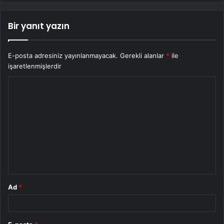
Bir yanıt yazın
E-posta adresiniz yayınlanmayacak.
Gerekli alanlar
*
ile
işaretlenmişlerdir
Y
o
r
u
m
*
Ad
*