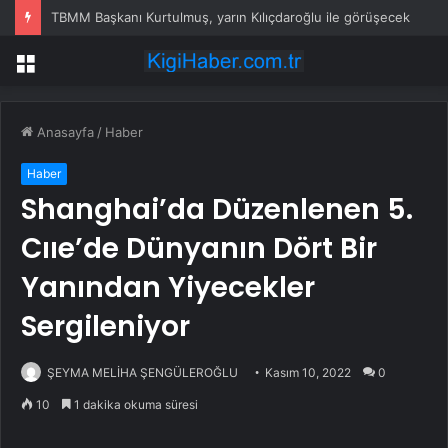
TBMM Başkanı Kurtulmuş, yarın Kılıçdaroğlu ile görüşecek
Menü
Anasayfa
/
Haber
Haber
Shanghai’da Düzenlenen 5.
Cııe’de Dünyanın Dört Bir
Yanından Yiyecekler
Sergileniyor
ŞEYMA MELİHA ŞENGÜLEROĞLU
Kasım 10, 2022
0
10
1 dakika okuma süresi