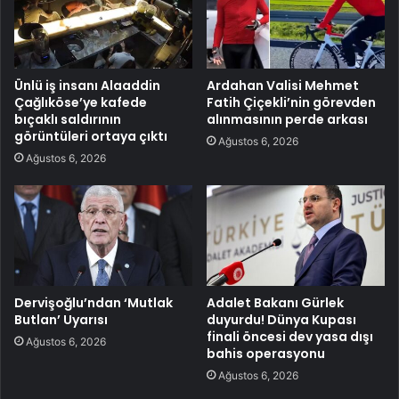
Ünlü iş insanı Alaaddin
Ardahan Valisi Mehmet
Çağlıköse’ye kafede
Fatih Çiçekli’nin görevden
bıçaklı saldırının
alınmasının perde arkası
görüntüleri ortaya çıktı
Ağustos 6, 2026
Ağustos 6, 2026
Dervişoğlu’ndan ‘Mutlak
Adalet Bakanı Gürlek
Butlan’ Uyarısı
duyurdu! Dünya Kupası
finali öncesi dev yasa dışı
Ağustos 6, 2026
bahis operasyonu
Ağustos 6, 2026