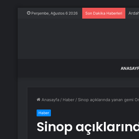
Ardah
Perşembe, Ağustos 6 2026
Son Dakika Haberleri
ANASAY
Anasayfa
/
Haber
/
Sinop açıklarında yanan gemi Ord
Haber
Sinop açıkları