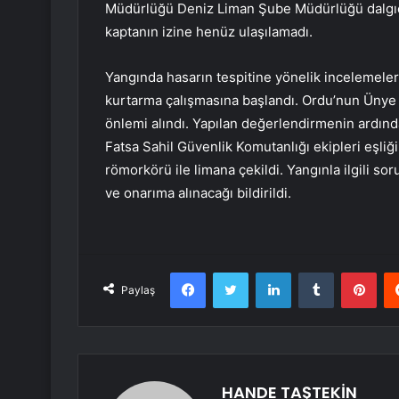
Müdürlüğü Deniz Liman Şube Müdürlüğü dalgıç 
kaptanın izine henüz ulaşılamadı.
Yangında hasarın tespitine yönelik incelemeler
kurtarma çalışmasına başlandı. Ordu’nun Ünye L
önlemi alındı. Yapılan değerlendirmenin ardınd
Fatsa Sahil Güvenlik Komutanlığı ekipleri eşli
römorkörü ile limana çekildi. Yangınla ilgili
ve onarıma alınacağı bildirildi.
Facebook
Twitter
LinkedIn
Tumblr
Pint
Paylaş
HANDE TAŞTEKİN