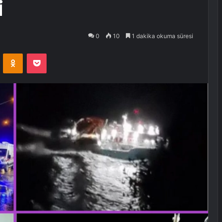
i
0
10
1 dakika okuma süresi
VKontakte
Odnoklassniki
Pocket