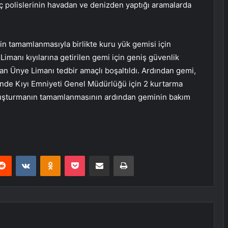
polislerinin havadan ve denizden yaptığı aramalarda
in tamamlanmasıyla birlikte kuru yük gemisi için
imanı kıyılarına getirilen gemi için geniş güvenlik
an Ünye Limanı tedbir amaçlı boşaltıldı. Ardından gemi,
ğinde Kıyı Emniyeti Genel Müdürlüğü için 2 kurtarma
 soruşturmanın tamamlanmasının ardından geminin bakım
erest
Reddit
VKontakte
Odnoklassniki
Pocket
E-Posta ile paylaş
Yazdır