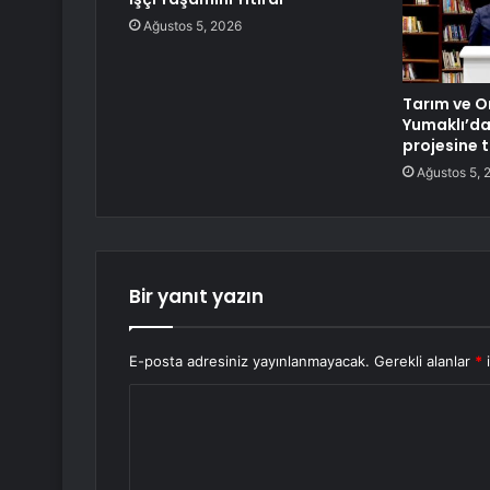
Ağustos 5, 2026
Tarım ve 
Yumaklı’da
projesine 
Ağustos 5, 
Bir yanıt yazın
E-posta adresiniz yayınlanmayacak.
Gerekli alanlar
*
i
Y
o
r