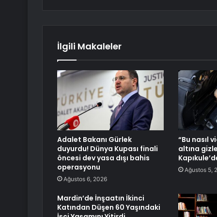
İlgili Makaleler
Adalet Bakanı Gürlek
“Bu nasıl v
duyurdu! Dünya Kupası finali
altına giz
öncesi dev yasa dışı bahis
Kapıkule’de
operasyonu
Ağustos 5, 
Ağustos 6, 2026
Mardin’de İnşaatın İkinci
Katından Düşen 60 Yaşındaki
İşçi Yaşamını Yitirdi