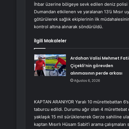
İhbar üzerine bölgeye sevk edilen deniz polisi 
Dumandan etkilenen ve yaralanan 13’ü Mısır uyru
götürülerek sağlık ekiplerinin ilk müdahalesini
kontrol altına alınarak söndürüldü.
İlgili Makaleler
Ardahan Valisi Mehmet Fati
Çiçekli’nin görevden
alınmasının perde arkası
Ağustos 6, 2026
KAPTAN ARANIYOR Yaralı 10 mürettebattan 6’sı,
taburcu edildi. Durumu ağır olan 4 mürettebat 
yaklaşık 15 mil sürüklenerek Gerze sahiline ul
kaptan Mısırlı Hüsam Sabit’i arama çalışmaları 