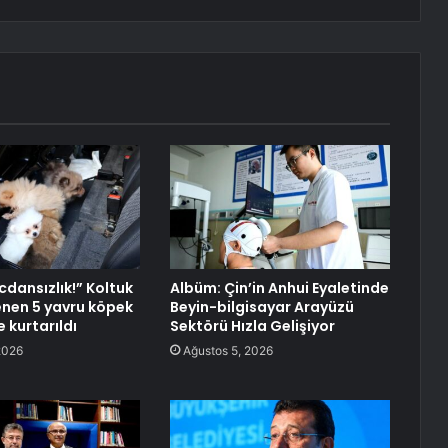
icdansızlık!” Koltuk
Albüm: Çin’in Anhui Eyaletinde
lenen 5 yavru köpek
Beyin-bilgisayar Arayüzü
 kurtarıldı
Sektörü Hızla Gelişiyor
2026
Ağustos 5, 2026