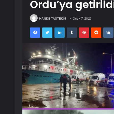
Ordu’ya getirild
HANDE TAŞTEKİN
Ocak 7, 2023
Facebook
Twitter
LinkedIn
Tumblr
Pinterest
Reddit