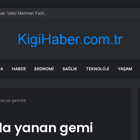
an Valisi Mehmet Fatih Çiçekli’nin görevden alınmasının perde arkası
FA
HABER
EKONOMI
SAĞLIK
TEKNOLOJI
YAŞAM
u’ya getirildi
nda yanan gemi