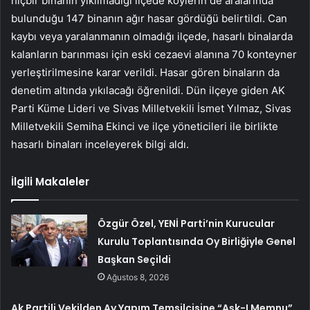
hiçbir binanın yıkılmadığı ilçede köylerin de aralarında
bulunduğu 147 binanın ağır hasar gördüğü belirtildi. Can
kaybı veya yaralanmanın olmadığı ilçede, hasarlı binalarda
kalanların barınması için eski cezaevi alanına 70 konteyner
yerleştirilmesine karar verildi. Hasar gören binaların da
denetim altında yıkılacağı öğrenildi. Dün ilçeye giden AK
Parti Küme Lideri ve Sivas Milletvekili İsmet Yılmaz, Sivas
Milletvekili Semiha Ekinci ve ilçe yöneticileri ile birlikte
hasarlı binaları inceleyerek bilgi aldı.
İlgili Makaleler
Özgür Özel, YENİ Parti’nin Kurucular
Kurulu Toplantısında Oy Birliğiyle Genel
Başkan Seçildi
Ağustos 8, 2026
Ak Partili Vekilden Ay Yapım Temsilcisine “Aşk-I Memnu”