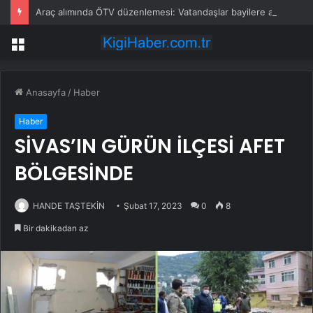
Araç alımında ÖTV düzenlemesi: Vatandaşlar bayilere akın etti
Menü
Anasayfa
/
Haber
Haber
SİVAS’IN GÜRÜN İLÇESİ AFET
BÖLGESİNDE
HANDE TAŞTEKİN
Şubat 17, 2023
0
8
Bir dakikadan az