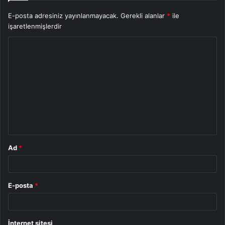
E-posta adresiniz yayınlanmayacak.
Gerekli alanlar
*
ile
işaretlenmişlerdir
Y
o
r
u
m
*
Ad
*
E-posta
*
İnternet sitesi