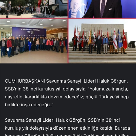
CUMHURBAŞKANI Savunma Sanayii Lideri Haluk Görgün,
SSB’nin 38’inci kuruluş yılı dolayısıyla, “Yolumuza inançla,
gayretle, kararlılıkla devam edeceğiz; güçlü Türkiye’yi hep
birlikte inşa edeceğiz.”
Savunma Sanayii Lideri Haluk Görgün, SSB’nin 38’inci
kuruluş yılı dolayısıyla düzenlenen etkinliğe katıldı. Burada
konuşan Görgün, büyük ve güçlü bir Türkiye’yi hep birlikte