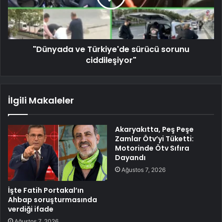
"Dünyada ve Türkiye'de sürücü sorunu
ciddileşiyor"
İlgili Makaleler
Akaryakıtta, Peş Peşe
Zamlar Ötv’yi Tüketti:
Motorinde Ötv Sıfıra
Dayandı
Ağustos 7, 2026
İşte Fatih Portakal’ın
Ahbap soruşturmasında
verdiği ifade
Ağustos 7, 2026