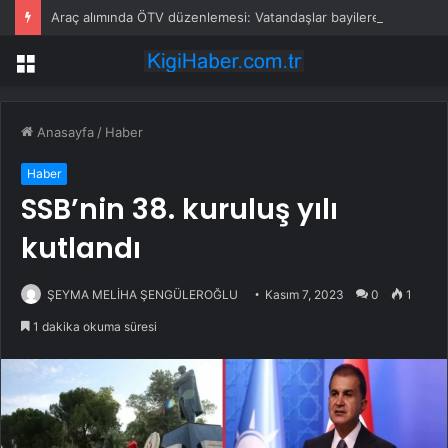
Araç alımında ÖTV düzenlemesi: Vatandaşlar bayilere akın etti
Menü
Anasayfa
/
Haber
Haber
SSB’nin 38. kuruluş yılı
kutlandı
ŞEYMA MELİHA ŞENGÜLEROĞLU
Kasım 7, 2023
0
1
1 dakika okuma süresi