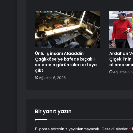
Ünlü iş insanı Alaaddin
Ardahan Va
Çağlıköse’ye kafede bıçaklı
Çiçekli’ni
saldırının görüntüleri ortaya
alınmasını
çıktı
Ağustos 6, 
Ağustos 6, 2026
Bir yanıt yazın
E-posta adresiniz yayınlanmayacak.
Gerekli alanlar
*
i