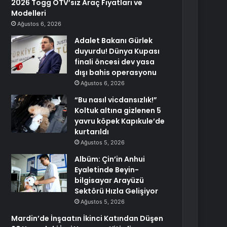
2026 Togg ÖTV’siz Araç Fiyatları ve
Modelleri
Ağustos 6, 2026
Adalet Bakanı Gürlek
duyurdu! Dünya Kupası
finali öncesi dev yasa
dışı bahis operasyonu
Ağustos 6, 2026
“Bu nasıl vicdansızlık!”
Koltuk altına gizlenen 5
yavru köpek Kapıkule’de
kurtarıldı
Ağustos 5, 2026
Albüm: Çin’in Anhui
Eyaletinde Beyin-
bilgisayar Arayüzü
Sektörü Hızla Gelişiyor
Ağustos 5, 2026
Mardin’de İnşaatın İkinci Katından Düşen