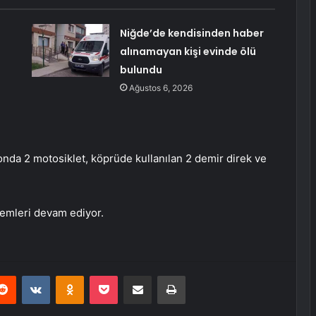
Niğde’de kendisinden haber
alınamayan kişi evinde ölü
bulundu
Ağustos 6, 2026
onda 2 motosiklet, köprüde kullanılan 2 demir direk ve
lemleri devam ediyor.
erest
Reddit
VKontakte
Odnoklassniki
Pocket
E-Posta ile paylaş
Yazdır