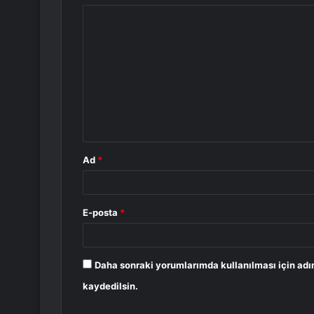
Y
o
r
u
m
*
Ad
*
E-posta
*
Daha sonraki yorumlarımda kullanılması için adı
kaydedilsin.