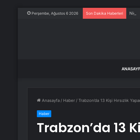
Niğde
Perşembe, Ağustos 6 2026
Son Dakika Haberleri
ANASAY
Anasayfa
/
Haber
/
Trabzon’da 13 Kişi Hırsızlık Yap
Haber
Trabzon’da 13 Kiş