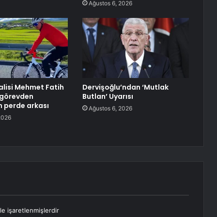
Ağustos 6, 2026
lisi Mehmet Fatih
Dervişoğlu’ndan ‘Mutlak
n görevden
Butlan’ Uyarısı
n perde arkası
Ağustos 6, 2026
2026
le işaretlenmişlerdir