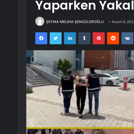
Yaparken Yaka
ŞEYMA MELİHA ŞENGÜLEROĞLU
Kasım 9, 202
Facebook
Twitter
LinkedIn
Tumblr
Pinterest
Reddit