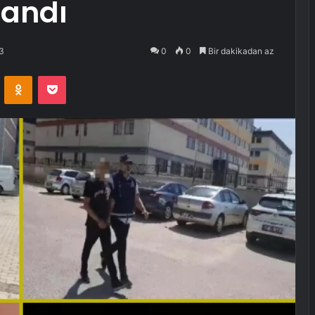
landı
3
0
0
Bir dakikadan az
VKontakte
Odnoklassniki
Pocket