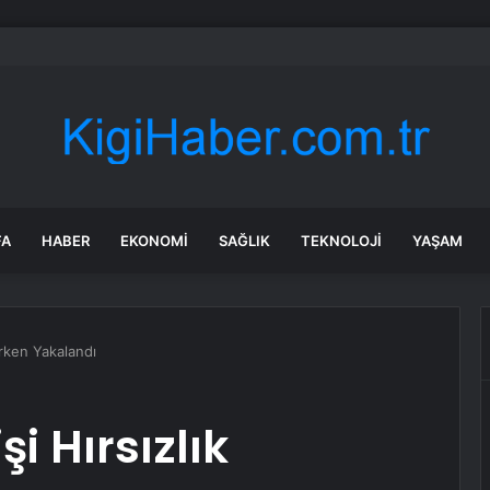
’de kendisinden haber alınamayan kişi evinde ölü bulundu
FA
HABER
EKONOMI
SAĞLIK
TEKNOLOJI
YAŞAM
arken Yakalandı
i Hırsızlık