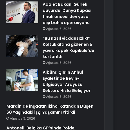
Adalet Bakanı Gürlek
duyurdu! Dünya Kupası
finali öncesi dev yasa
dışı bahis operasyonu
Ağustos 6, 2026
“Bu nasıl vicdansızlık!”
Koltuk altına gizlenen 5
yavru köpek Kapıkule’de
kurtarıldı
Ağustos 5, 2026
Albüm: Çin’in Anhui
Eyaletinde Beyin-
bilgisayar Arayüzü
Sektörü Hızla Gelişiyor
Ağustos 5, 2026
Mardin’de İnşaatın İkinci Katından Düşen
60 Yaşındaki İşçi Yaşamını Yitirdi
Ağustos 5, 2026
Antonelli Belçika GP’sinde Polde,