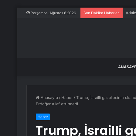
Adale
Perşembe, Ağustos 6 2026
Son Dakika Haberleri
ANASAY
Anasayfa
/
Haber
/
Trump, İsrailli gazetecinin sk
Erdoğan’a laf ettirmedi
Haber
Trump, İsrailli 