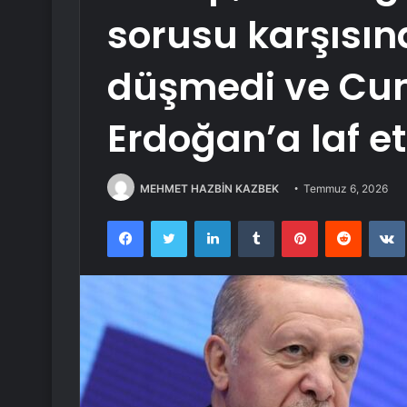
sorusu karşısı
düşmedi ve Cu
Erdoğan’a laf e
MEHMET HAZBİN KAZBEK
Temmuz 6, 2026
Facebook
Twitter
LinkedIn
Tumblr
Pinterest
Reddit