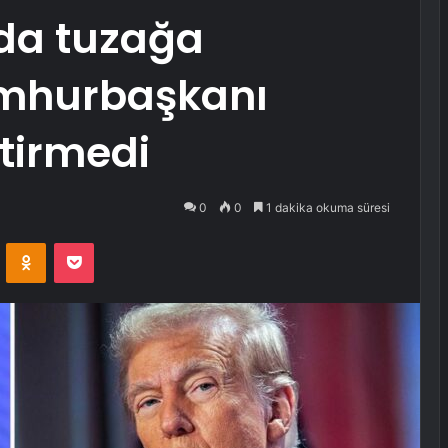
nda tuzağa
mhurbaşkanı
ttirmedi
0
0
1 dakika okuma süresi
VKontakte
Odnoklassniki
Pocket