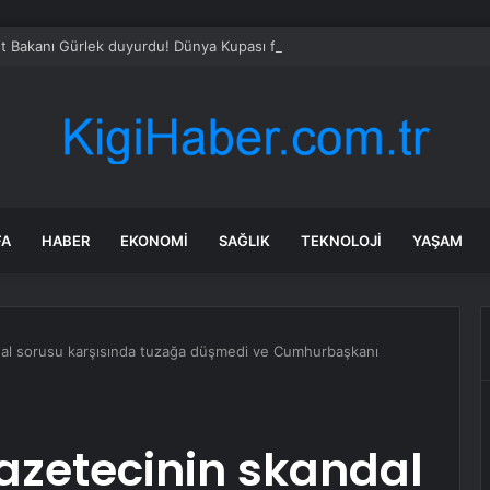
t Bakanı Gürlek duyurdu! Dünya Kupası finali öncesi dev yasa dışı bahi
FA
HABER
EKONOMI
SAĞLIK
TEKNOLOJI
YAŞAM
andal sorusu karşısında tuzağa düşmedi ve Cumhurbaşkanı
gazetecinin skandal