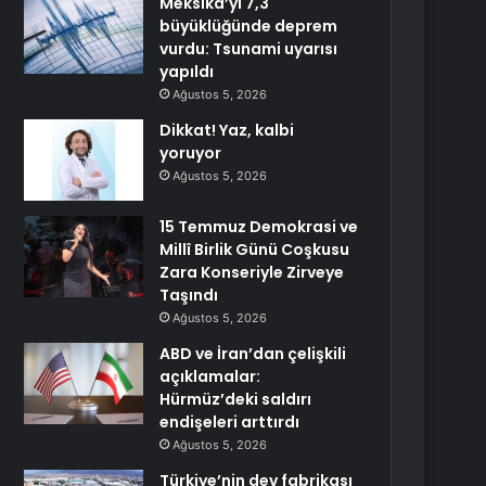
Meksika’yı 7,3
büyüklüğünde deprem
vurdu: Tsunami uyarısı
yapıldı
Ağustos 5, 2026
Dikkat! Yaz, kalbi
yoruyor
Ağustos 5, 2026
15 Temmuz Demokrasi ve
Millî Birlik Günü Coşkusu
Zara Konseriyle Zirveye
Taşındı
Ağustos 5, 2026
ABD ve İran’dan çelişkili
açıklamalar:
Hürmüz’deki saldırı
endişeleri arttırdı
Ağustos 5, 2026
Türkiye’nin dev fabrikası