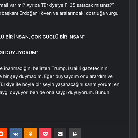
timali var mı? Ayrıca Türkiye’ye F-35 satacak mısınız?”
başkanı Erdoğan’ı öven ve aralarındaki dostluğa vurgu
 BİR İNSAN, ÇOK GÜÇLÜ BİR İNSAN”
YGI DUYUYORUM”
le inanmadığını belirten Trump, İsrailli gazetecinin
öyle bir şey duymadım. Eğer duysaydım onu arardım ve
rkiye ile böyle bir şeyin yaşanacağını sanmıyorum; en
aygı duyuyor, ben de ona saygı duyuyorum. Bunun
erest
Reddit
VKontakte
Odnoklassniki
Pocket
E-Posta ile paylaş
Yazdır