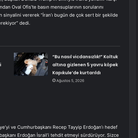
dından Oval Ofis’te basın mensuplarının sorularını
 sinyalini vererek “İran’ı bugün de çok sert bir şekilde
erekiyor” dedi.
“Bu nasıl vicdansızlık!” Koltuk
i
altına gizlenen 5 yavru köpek
Kapıkule’de kurtarıldı
Ağustos 5, 2026
rkiye’yi ve Cumhurbaşkanı Recep Tayyip Erdoğan’ı hedef
aşkanı Erdoğan İsrail’i tehdit etmeyi sürdürüyor. Sizce