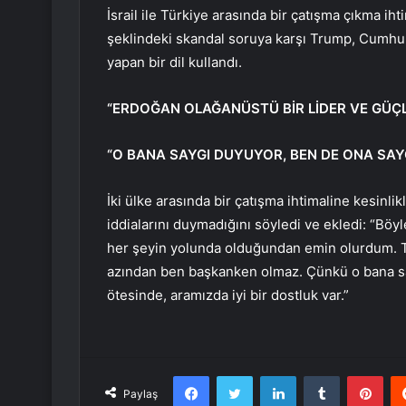
İsrail ile Türkiye arasında bir çatışma çıkma ih
şeklindeki skandal soruya karşı Trump, Cumhur
yapan bir dil kullandı.
“ERDOĞAN OLAĞANÜSTÜ BİR LİDER VE GÜÇLÜ
“O BANA SAYGI DUYUYOR, BEN DE ONA SA
İki ülke arasında bir çatışma ihtimaline kesinlik
iddialarını duymadığını söyledi ve ekledi: “B
her şeyin yolunda olduğundan emin olurdum. Tü
azından ben başkanken olmaz. Çünkü o bana s
ötesinde, aramızda iyi bir dostluk var.”
Facebook
Twitter
LinkedIn
Tumblr
Pint
Paylaş