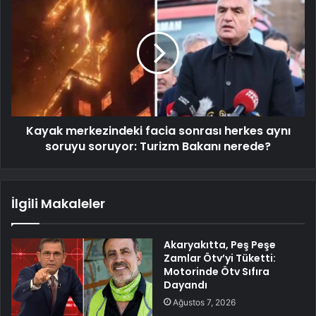
Kayak merkezindeki facia sonrası herkes aynı
soruyu soruyor: Turizm Bakanı nerede?
İlgili Makaleler
Akaryakıtta, Peş Peşe
Zamlar Ötv’yi Tüketti:
Motorinde Ötv Sıfıra
Dayandı
Ağustos 7, 2026