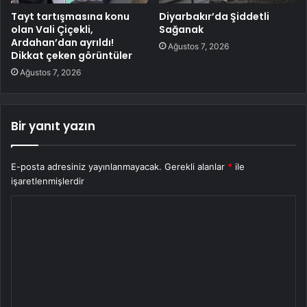
Tayt tartışmasına konu
Diyarbakır’da Şiddetli
olan Vali Çiçekli,
Sağanak
Ardahan’dan ayrıldı!
Ağustos 7, 2026
Dikkat çeken görüntüler
Ağustos 7, 2026
Bir yanıt yazın
E-posta adresiniz yayınlanmayacak.
Gerekli alanlar
*
ile
işaretlenmişlerdir
Y
o
r
u
m