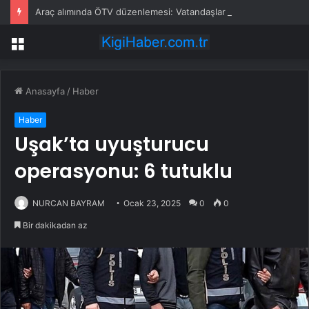
Araç alımında ÖTV düzenlemesi: Vatandaşlar bayilere akın etti
Menü
Anasayfa
/
Haber
Haber
Uşak’ta uyuşturucu
operasyonu: 6 tutuklu
NURCAN BAYRAM
Ocak 23, 2025
0
0
Bir dakikadan az