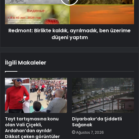
Redmont: Birlikte kaldık, ayrılmadık, ben üzerime
düşeni yaptım
İlgili Makaleler
Tayt tartışmasına konu
Diyarbakır’da Şiddetli
olan Vali Çiçekli,
Sağanak
Ardahan’dan ayrıldı!
Ağustos 7, 2026
Dikkat çeken görüntüler