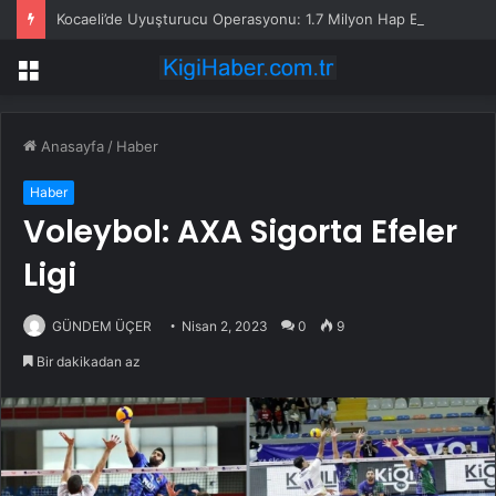
Kocaeli’de Uyuşturucu Operasyonu: 1.7 Milyon Hap Ele Geçirildi
Menü
Anasayfa
/
Haber
Haber
Voleybol: AXA Sigorta Efeler
Ligi
GÜNDEM ÜÇER
Nisan 2, 2023
0
9
Bir dakikadan az