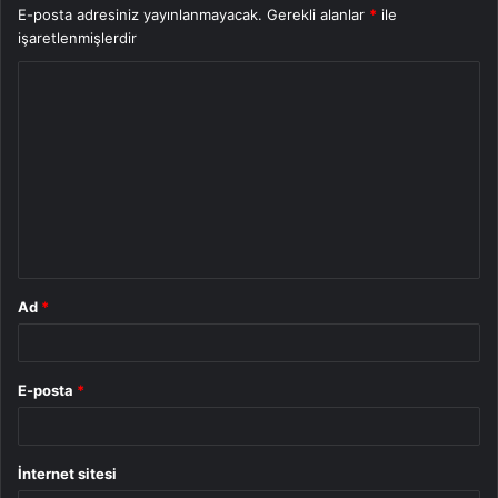
E-posta adresiniz yayınlanmayacak.
Gerekli alanlar
*
ile
işaretlenmişlerdir
Y
o
r
u
m
*
Ad
*
E-posta
*
İnternet sitesi