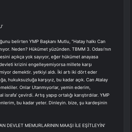
U’
uğunu belirten YMP Başkanı Mutlu, “Hatay halkı Can
olamıyor. Neden? Hükümet yüzünden. TBMM 3. Odası’nın
esini açıkça yok sayıyor, eğer hükümet anayasa
evleti krizini engelleyemiyorsa millete karşı
or demektir. yetkiyi aldı. İki artı iki dört eder
ığa, hukuksuzluğa karşıyız, bu kadar açık. Can Atalay
emekliler. Onlar Utanmıyorlar, yemin ederim,
 israfa’ çevirdi. Artış yapıp ortalığı karıştırdılar. YMP
lerim, bu kadar yeter. Dinleyin. bize, şu kardeşinin
YAN DEVLET MEMURLARININ MAAŞI İLE EŞİTLEYİN’