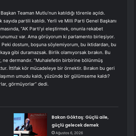
l Başkan Teaman Mutlu’nun katıldığı törenle açıldı.
 sayıda partili katıldı. Yerli ve Milli Parti Genel Başkanı
masında, “AK Parti’yi eleştirmek, onunla rekabet
runumuz var. Ama görüyorum ki parlamento birleşiyor.
 Peki dostum, boşuna söylemiyorum, bu iktidardan, bu
kaya gibi duramazsak. Birlik olamıyorsak bırakın. Bu
ır, ne dermandır. “Muhalefetin birbirine bölünmüş
ktur. İttifak kör mücadeleye bir örnektir. Bırakın bu geri
tandaşımın umudu kaldı, yüzünde bir gülümseme kaldı?
ar, görmüyorlar” dedi.
Bakan Göktaş: Güçlü aile,
güçlü gelecek demek
Ağustos 6, 2026