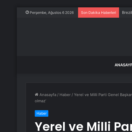
Brezi
Perşembe, Ağustos 6 2026
Son Dakika Haberleri
ANASAY
Anasayfa
/
Haber
/
Yerel ve Milli Parti Genel Başk
olmaz’
Haber
Yerel ve Milli P