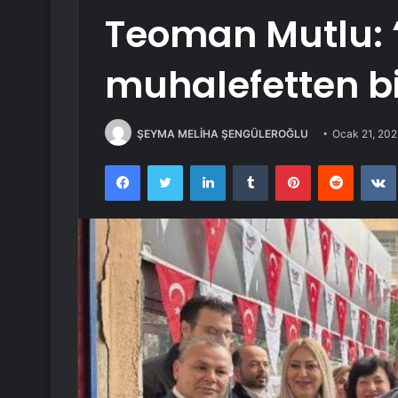
Teoman Mutlu: ‘
muhalefetten bi
ŞEYMA MELİHA ŞENGÜLEROĞLU
Ocak 21, 20
Facebook
Twitter
LinkedIn
Tumblr
Pinterest
Reddit