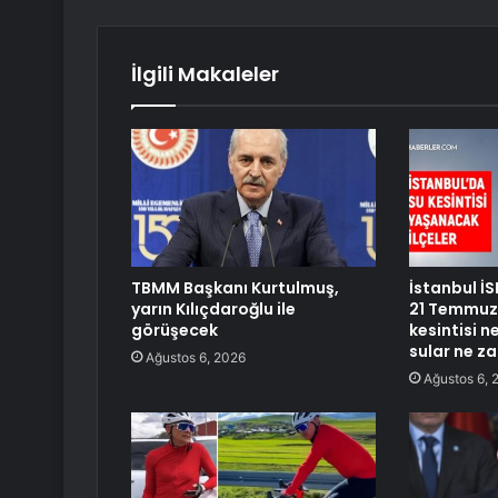
İlgili Makaleler
TBMM Başkanı Kurtulmuş,
İstanbul İS
yarın Kılıçdaroğlu ile
21 Temmuz 
görüşecek
kesintisi 
sular ne z
Ağustos 6, 2026
Ağustos 6, 