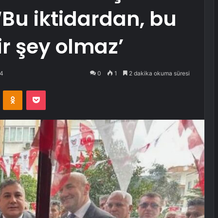
Bu iktidardan, bu
r şey olmaz’
24
0
1
2 dakika okuma süresi
VKontakte
Odnoklassniki
Pocket