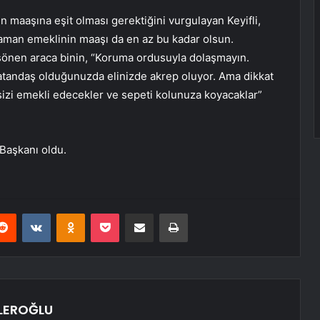
 maaşına eşit olması gerektiğini vurgulayan Keyifli,
zaman emeklinin maaşı da en az bu kadar olsun.
 sönen araca binin, “Koruma ordusuyla dolaşmayın.
 Vatandaş olduğunuzda elinizde akrep oluyor. Ama dikkat
 sizi emekli edecekler ve sepeti kolunuza koyacaklar”
 Başkanı oldu.
erest
Reddit
VKontakte
Odnoklassniki
Pocket
E-Posta ile paylaş
Yazdır
LEROĞLU