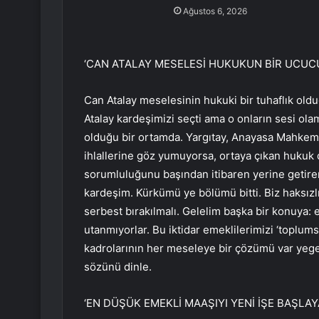
Ağustos 6, 2026
‘CAN ATALAY MESELESİ HUKUKUN BİR UCUC
Can Atalay meselesinin hukuki bir tuhaflık old
Atalay kardeşimizi seçti ama o onların sesi 
olduğu bir ortamda. Yargıtay, Anayasa Mahkem
ihlallerine göz yumuyorsa, ortaya çıkan hukuk d
sorumluluğunu başından itibaren yerine getiremiy
kardeşim. Kürkümü ye bölümü bitti. Biz haksızl
serbest bırakılmalı. Gelelim başka bir konuya: 
utanmıyorlar. Bu iktidar emeklilerimizi ‘toplumsal
kadrolarının her meseleye bir çözümü var yegen
sözünü dinle.
‘EN DÜŞÜK EMEKLİ MAAŞIYI YENİ İŞE BAŞLA