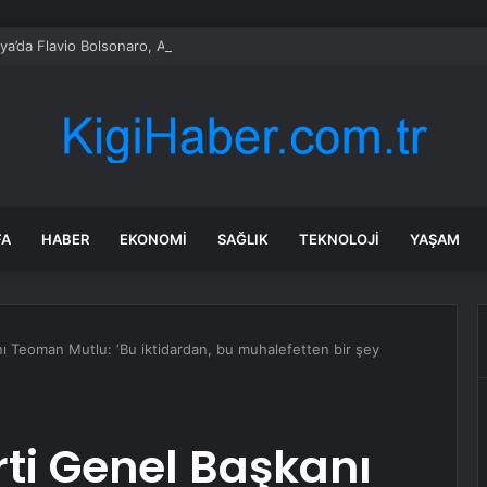
lya’da Flavio Bolsonaro, Alfredo Gaspar’ı yardımcısı seçti
FA
HABER
EKONOMI
SAĞLIK
TEKNOLOJI
YAŞAM
anı Teoman Mutlu: ‘Bu iktidardan, bu muhalefetten bir şey
arti Genel Başkanı