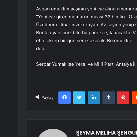
Asgari emekli maaşının yeni işe alınan memurun
“Yeni işe giren memurun maaşı 32 bin lira. O 
Üzgünüm. İtibarınızı koruyun. Az sayıda yanıp
Bunları yapsanız bile bu para karşılanacaktır.
et, o akrep bir gün seni sokacak. Bu emekliler
dedi.
Serdar Yumak ise Yerel ve Milli Parti Antalya İl
Facebook
Twitter
LinkedIn
Tumblr
Pint
Paylaş
ŞEYMA MELİHA ŞENGÜ