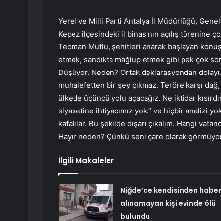
Yerel ve Milli Parti Antalya İl Müdürlüğü, Gene
Kepez ilçesindeki il binasının açılış törenine çok
Teoman Mutlu, şehitleri anarak başlayan konuş
etmek, sandıkta mağlup etmek gibi pek çok so
Düşüyor. Neden? Ortak deklarasyondan dolayı.
muhalefetten bir şey çıkmaz. Teröre karşı dağ, 
ülkede üçüncü yolu açacağız. Ne iktidar kısırd
siyasetine ihtiyacımız yok.” ve hiçbir analizi yo
kafalılar. Bu şekilde dışarı çıkalım. Hangi va
Hayır neden? Çünkü seni çare olarak görmüyorl
İlgili Makaleler
Niğde’de kendisinden haber
alınamayan kişi evinde ölü
bulundu