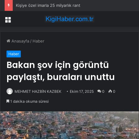
Ne altın ne dolar… Haftanın en çok kazandıranı belli oldu
Menü
Anasayfa
/
Haber
Haber
Bakan şov için görüntü
paylaştı, buraları unuttu
MEHMET HAZBİN KAZBEK
Ekim 17, 2025
0
0
1 dakika okuma süresi