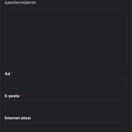
işaretlenmişlerdir
Y
o
r
u
m
*
Ad
*
E-posta
*
İnternet sitesi